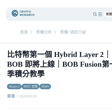
首頁
〉
幣種分析
〉
幣種/項目介紹
比特幣第一個 Hybrid Layer 2｜
BOB 即將上線｜BOB Fusion第
季積分教學
#
Layer 2
#
BTC 生態
#
DeFi
東東
・
2024/03/29