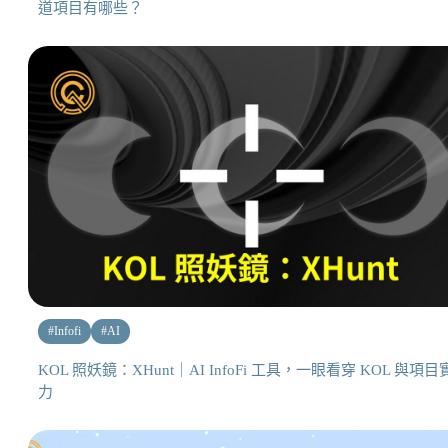
道項目有哪些？
#
Infofi
#
AI
KOL 照妖鏡：XHunt｜AI InfoFi 工具，一眼看穿 KOL 與項目
力