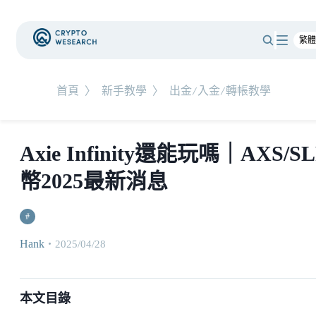
首頁
〉
新手教學
〉
出金/入金/轉帳教學
Axie Infinity還能玩嗎｜AXS/SL
幣2025最新消息
#
Hank
・
2025/04/28
本文目錄