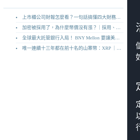
上市櫃公司財報怎麼看？一句話搞懂四大財務報表
加密被採用了，為什麼幣價沒有漲？｜採用、收入與代幣價值捕獲
全球最大託管銀行入局！ BNY Mellon 要讓美債交易 24/7 不打烊
唯一連續十三年都在前十名的山寨幣：XRP ｜Ripple 2026 介紹