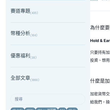
賽道專題
(
435
)
為什麼要
幣種分析
(
164
)
Hold & Ea
只要持有加
優惠福利
(
38
)
投資、想用
全部文章
(
1860
)
什麼是加
加密貨幣交
給我們，操