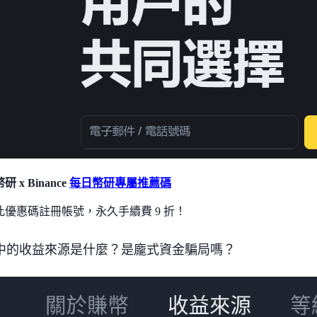
 x Binance
每日幣研專屬推薦碼
此優惠碼註冊帳號，永久手續費 9 折！
中的收益來源是什麼？是龐式資金騙局嗎？