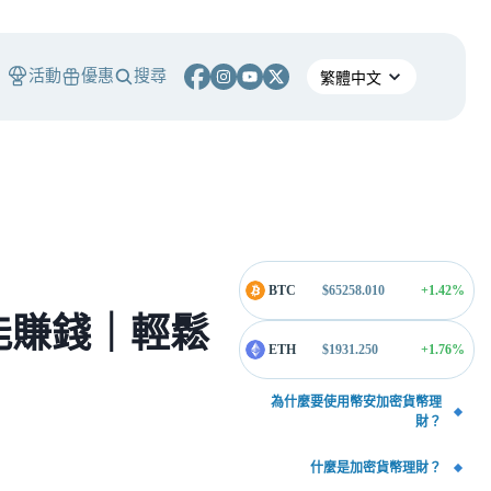
活動
優惠
搜尋
BTC
$
65258.010
+1.42
%
能賺錢｜輕鬆
ETH
$
1931.250
+1.76
%
為什麼要使用幣安加密貨幣理
財？
什麼是加密貨幣理財？