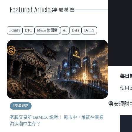
Featured Articles
專題精選
PolitiFi
BTC
Meme 迷因幣
AI
DeFi
DePIN
每日幣研
使用
幣安理財
#
時事觀點
老牌交易所 BitMEX 熄燈！ 熊市中，誰能在產業
淘汰潮中生存？