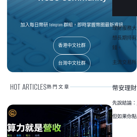
加入每日幣研 Telegram 群組，即時掌握幣圈最新資訊
理財服務大
想長期持有
香港中文社群
錢。
主流交易所
台灣中文社群
HOT ARTICLES
熱門文章
幣安理財
先說結論：
但如果你點