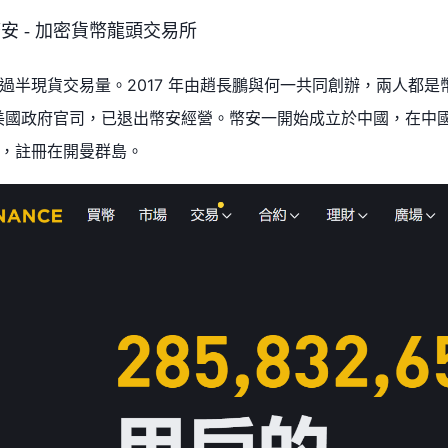
e 幣安 - 加密貨幣龍頭交易所
過半現貨交易量。2017 年由趙長鵬與何一共同創辦，兩人都
美國政府官司，已退出幣安經營。幣安一開始成立於中國，在中
，註冊在開曼群島。