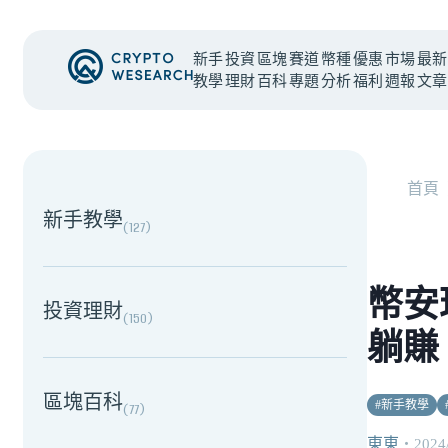
新手
投資
區塊
賽道
幣種
優惠
市場
最新
教學
理財
百科
專題
分析
福利
週報
文章
NEW EVENT
最新活動
首頁
新手教學
(
127
)
幣安
投資理財
(
150
)
躺賺 
區塊百科
#
新手教學
(
77
)
東東
・
2024