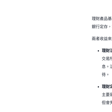
理財產品基
銀行定存，
兩者收益來
理財
交易
息。
待。
理財
主要
但會