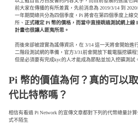
以上截自官方白皮書的內容文字，而目前發展的進度也與
前大家在傳播的有所差異，先前消息為 2019/3/14 到 2020/3
一年期間總共分為四個季度，Pi 將會在第四個季度上線
所、
正式確定 Pi 幣的價格，而當中直接跳過測試網上線 P
計畫也很讓人匪夷所思。
而後來卻被證實為謠傳資訊，在 3/14 這一天將會開始進
二階段測試網的準備，官方3/31前會開放下載電腦挖礦程
但是必須要有完成kyc的人才能成為節點並加入挖礦測試
Pi 幣的價值為何？真的可以
代比特幣嗎？
相信有看過 Pi Network 的宣傳文章都對下列的代幣總量計
式不陌生