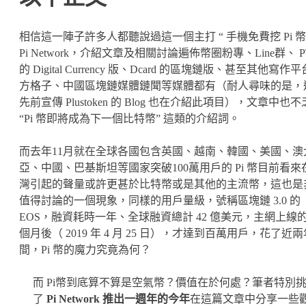
相信這一陣子許多人都聽說過這一個主打 “ 手機免費挖 Pi 幣
Pi Network，介紹文章及相關討論遍佈幣圈粉專、Line群、 P
的 Digital Currency 版、Dcard 的區塊鏈版、甚至其他寫作
方格子、中國區塊鏈媒體鏈聞等媒體都有（耐人尋味的是，
先前宣傳 Plustoken 的 Blog 也在介紹此項目），文章中也
“Pi 幣即將成為下一個比特幣” 這類的介紹詞。
而去年11月就在全球各國包含英國、越南、韓國、美國、澳
亞、中國、巴基斯坦等國家突破100萬用戶的 Pi 幣目前看來
灣引起的聲量或許更甚於比特幣或是其他的主流幣，這也是
值得討論的一個現象，同樣的用戶量級，號稱區塊鏈 3.0 的
EOS，融資耗時一年、全球融資總計 42 億美元，主網上線的 
個月後（ 2019 年 4 月 25 日），才達到百萬用戶，花了近
間，Pi 幣的魔力究竟為何？
而 Pi幣到底算不算是空氣幣？價值在於何處？筆者特別
了
Pi Network 推出一週年的今年
在這篇文章中分享一些