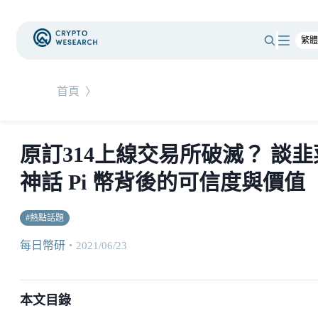
首頁
〉
原訂314上線交易所破滅？ 談韭
神話 Pi 幣背後的可信度與價值
#
熱點話題
每日幣研
・
2021/06/23
本文目錄