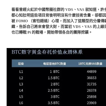
看看曾經火紅於中國幣圈社群的 VDS、VAS 就知道，許
都心知肚明這些項目背後明明沒有什麼技術含量，卻都因
被 FOMO （害怕錯過）心理，而加入了這類型的分層傳
織，告訴自己將來會發大財，而當初 VDS、VAS 的上線
也已轉戰 Pi 的戰場，開始帶領各自的團隊挖礦。