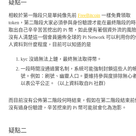
疑點一
相較於第一階段只是單純像先前
FreeBitcoin
一樣免費領取
token，第二階段大家必須參與身份驗證才能在最終階段的
取出自己辛辛苦苦挖出的 Pi 幣，如此便有著個資外流的風
沒有人清楚這一個會員遍佈全球的 Pi Network 可以利用你
人資料到什麼程度，目前可以知道的是
kyc 沒過無法上鏈，最終無法取得幣。
一段時間沒通過實名制，系統可能強制封鎖這些人的
號。例如：刷號、幽靈人口。要維持參與度排除無心
以表公平公正。（以上資料取自Pi 社群）
而目前沒有公佈第二階段何時結束，假如在第二階段結束前
沒有過身份驗證，辛苦挖來的 Pi 幣可能就會化為泡影。
疑點二