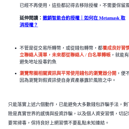
已經不再使用，這些都記得去移除授權，不需要保留
延伸閱讀：
撤銷智能合約授權｜如何在 Metamask 取
消授權？
不管是從交易所轉幣，或從錢包轉幣，都
養成良好習
立聯絡人清單，未來都從聯絡人 / 白名單轉帳
，就能有
避免地址投毒釣魚
瀏覽幣圈相關資訊與平常使用錢包的瀏覽器分開
，便
因為瀏覽到假資訊使自身資產暴露於風險之中。
只能落實上述六個動作，已能避免大多數錢包詐騙手法，剩
險是真實世界的感情與投資詐騙，以及個人資安習慣，切記
要常掃毒，保持良好上網習慣不要亂點未知連結。