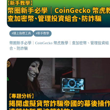
#
鏈上指標工具
#
新手教學
幣圈新手必學｜CoinGecko 幣虎教學｜查加密幣、管理投資組
合、防詐騙