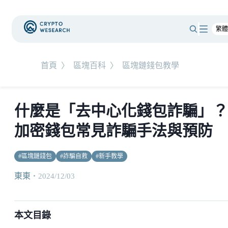
首頁
〉
區塊百科
〉
區塊鏈錢包教學
什麼是「去中心化錢包詐騙」？
加密錢包常見詐騙手法與預防
#
區塊鏈錢包
#
詐騙自救
#
新手教學
東東
・
2024/12/03
本文目錄