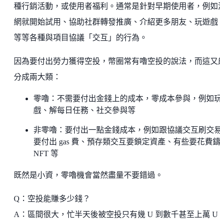
種行銷活動，或使用者福利。通常是針對早期使用者，例如
網就開始試用、協助社群轉發推廣、介紹更多朋友、玩遊戲
等等各種與項目協議「交互」的行為。
因為要付出勞力獲得空投，幣圈常有嚕空投的說法，而這又
分成兩大類：
零嚕：不需要付出金錢上的成本，零成本參與，例如
戲、解每日任務、社交參與等
非零嚕：要付出一點金錢成本，例如跟協議交互刷交
要付出 gas 費、預存類交互要鎖定資產、有些要花費
NFT 等
既然是小資，零嚕機會當然盡量不要錯過。
Q：空投能賺多少錢？
A：區間很大，忙半天後被空投只有幾 U 到數千甚至上萬 U