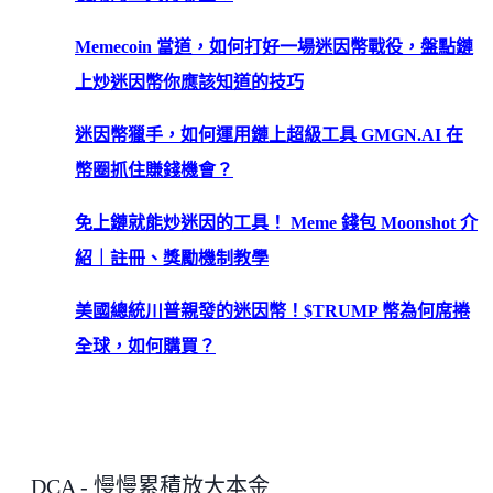
Memecoin 當道，如何打好一場迷因幣戰役，盤點鏈
上炒迷因幣你應該知道的技巧
迷因幣獵手，如何運用鏈上超級工具 GMGN.AI 在
幣圈抓住賺錢機會？
免上鏈就能炒迷因的工具！ Meme 錢包 Moonshot 介
紹｜註冊、獎勵機制教學
美國總統川普親發的迷因幣！$TRUMP 幣為何席捲
全球，如何購買？
DCA - 慢慢累積放大本金