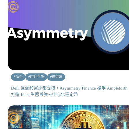
#
DeFi
#
ETH 生態
#
穩定幣
DeFi 巨頭和富達都支持，Asymmetry Finance 攜手 Ampleforth
打造 Base 生態最強去中心化穩定幣