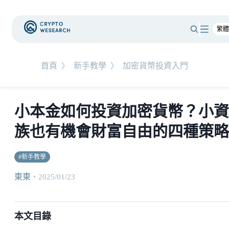
首頁
〉
新手教學
〉
加密貨幣投資入門
小本金如何投資加密貨幣？小資
族也有機會財富自由的四種策略
#
新手教學
東東
・
2025/01/23
本文目錄