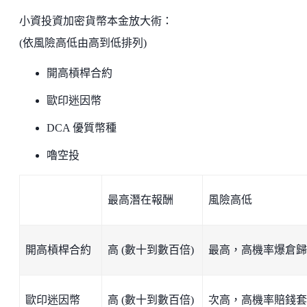
小資投資加密貨幣本金放大術：
(依風險高低由高到低排列)
開高槓桿合約
歐印迷因幣
DCA 優質幣種
嚕空投
最高潛在報酬
風險高低
開高槓桿合約
高 (數十到數百倍)
最高，高機率爆倉歸
歐印迷因幣
高 (數十到數百倍)
次高，高機率賠錢套