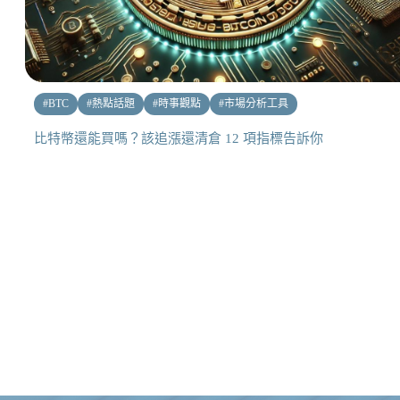
#
BTC
#
熱點話題
#
時事觀點
#
市場分析工具
比特幣還能買嗎？該追漲還清倉 12 項指標告訴你