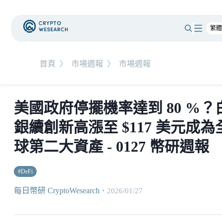
首頁
〉
市場週報
〉
市場週報
美國政府停擺機率達到 80 %？
銀續創新高漲至 $117 美元成為
球第二大資產 - 0127 幣研週報
#
DeFi
每日幣研 CryptoWesearch
・
2026/01/27