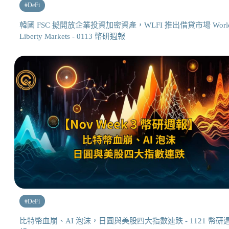
#
DeFi
韓國 FSC 擬開放企業投資加密資產，WLFI 推出借貸市場 Worl
Liberty Markets - 0113 幣研週報
#
DeFi
比特幣血崩、AI 泡沫，日圓與美股四大指數連跌 - 1121 幣研