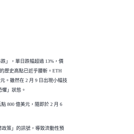
暴跌」，單日跌幅超過 13%，價
0 月的歷史高點已近乎腰斬。ETH
美元。雖然在 2 月 9 日出現小幅技
度恐懼」狀態。
點 800 億美元，隨即於 2 月 6
鷹派貨幣政策」的訊號，導致流動性預