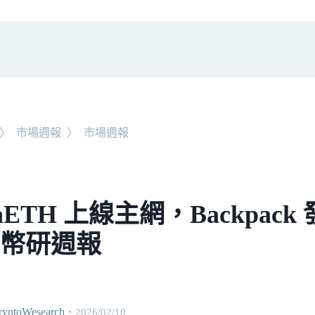
〉
市場週報
〉
市場週報
aETH 上線主網，Backpack
0 幣研週報
ptoWesearch
・
2026/02/10