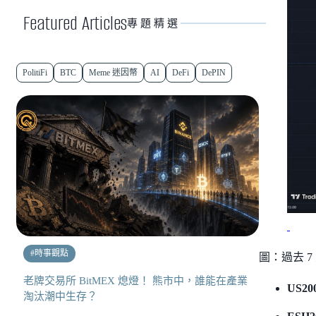
Featured Articles
專題精選
PolitiFi
BTC
Meme 迷因幣
AI
DeFi
DePIN
#
時事觀點
圖：過去 7 天
老牌交易所 BitMEX 熄燈！ 熊市中，誰能在產業
US20
淘汰潮中生存？