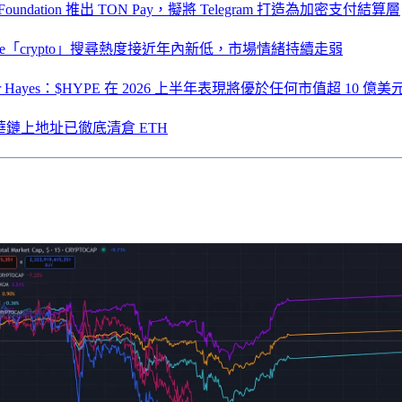
Foundation 推出 TON Pay，擬將 Telegram 打造為加密支付結算層
gle「crypto」搜尋熱度接近年內新低，市場情緒持續走弱
hur Hayes：$HYPE 在 2026 上半年表現將優於任何市值超 10 
華鏈上地址已徹底清倉 ETH