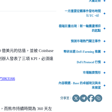
大盤走勢
一月重要宏觀事件發布時間
（UTC +8）
極端巨量出現：新一輪震盪博弈
的起點
預測市場熱門關注事件
 億美元的估值，並被 Coinbase
幣研本週 DeFi Farming 推薦
創辦人發表了三項 KPI，必須達
DeFi Protocol 行情
市場融資情形
975063166
內容精選 - Base 的卓越現況與未
來展望
分享至：
，而熊市持續時間為 360 天左