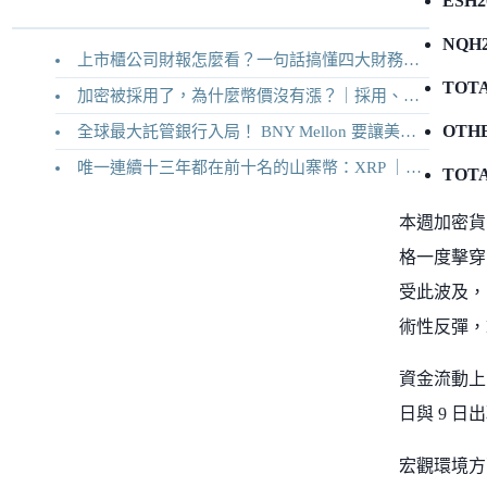
ESH2
NQH2
上市櫃公司財報怎麼看？一句話搞懂四大財務報表
TOTA
加密被採用了，為什麼幣價沒有漲？｜採用、收入與代幣價值捕獲
OTHE
全球最大託管銀行入局！ BNY Mellon 要讓美債交易 24/7 不打烊
唯一連續十三年都在前十名的山寨幣：XRP ｜Ripple 2026 介紹
TOTA
本週加密貨
格一度擊穿 
受此波及，回
術性反彈，
資金流動上，B
日與 9 日
宏觀環境方面