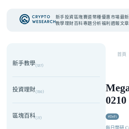
新手
投資
區塊
賽道
幣種
優惠
市場
最新
教學
理財
百科
專題
分析
福利
週報
文章
NEW EVENT
最新活動
首頁
新手教學
(
127
)
Meg
投資理財
(
150
)
021
區塊百科
#
DeFi
(
77
)
每日幣研 Cry