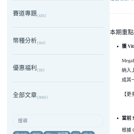
賽道專題
(
435
)
本期重點
幣種分析
(
164
)
獲 Vi
Meg
優惠福利
(
38
)
納入上
成其一
【更
全部文章
(
1860
)
當前 
根據 