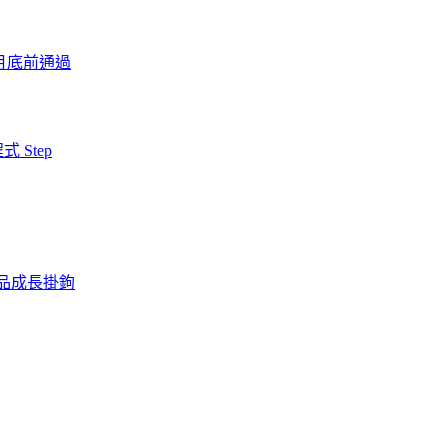
月底前通過
 Step
產品成長掛鉤