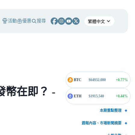
活動
優惠
搜尋
BTC
$
64932.080
+0.77
%
 發幣在即？ -
ETH
$
1915.540
+0.44
%
本期重點整理
週報內容、市場新聞摘要