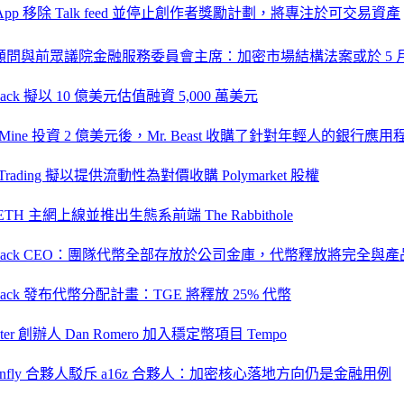
e App 移除 Talk feed 並停止創作者獎勵計劃，將專注於可交易資產
顧問與前眾議院金融服務委員會主席：加密市場結構法案或於 5 
pack 擬以 10 億美元估值融資 5,000 萬美元
itMine 投資 2 億美元後，Mr. Beast 收購了針對年輕人的銀行應用程式
 Trading 擬以提供流動性為對價收購 Polymarket 股權
aETH 主網上線並推出生態系前端 The Rabbithole
ckpack CEO：團隊代幣全部存放於公司金庫，代幣釋放將完全與
kpack 發布代幣分配計畫：TGE 將釋放 25% 代幣
aster 創辦人 Dan Romero 加入穩定幣項目 Tempo
gonfly 合夥人駁斥 a16z 合夥人：加密核心落地方向仍是金融用例