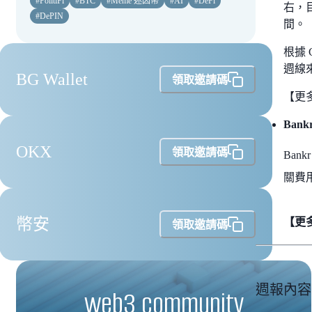
#
PolitiFi
#
BTC
#
Meme 迷因幣
#
AI
#
DeFi
右，目
#
DePIN
間。
根據 
週線
BG Wallet
領取邀請碼
【更
Bankr
OKX
領取邀請碼
Bank
關費用
幣安
【更
領取邀請碼
週報內容
web3 community