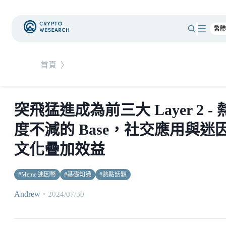
首頁
〉
突飛猛進成為前三大 Layer 2 - 
度不減的 Base，社交應用與迷
文化疊加效益
#
Meme 迷因幣
#
基礎知識
#
熱點話題
Andrew
・
2024/07/30