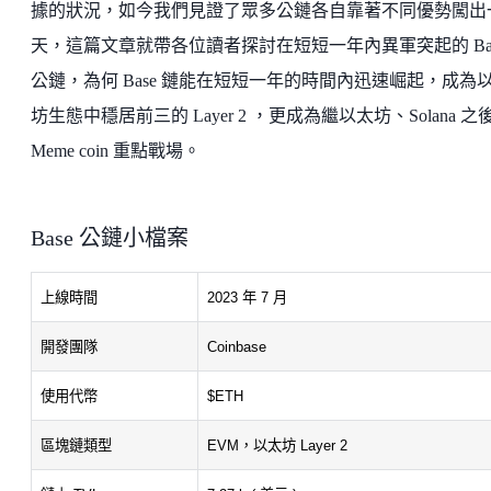
據的狀況，如今我們見證了眾多公鏈各自靠著不同優勢闖出
天，這篇文章就帶各位讀者探討在短短一年內異軍突起的 Ba
公鏈，為何 Base 鏈能在短短一年的時間內迅速崛起，成為
坊生態中穩居前三的 Layer 2 ，更成為繼以太坊、Solana 之
Meme coin 重點戰場。
Base 公鏈小檔案
上線時間
2023 年 7 月
開發團隊
Coinbase
使用代幣
$ETH
區塊鏈類型
EVM，以太坊 Layer 2