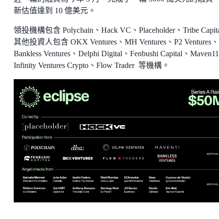
新估值達到 10 億美元。
領投機構包含 Polychain、Hack VC、Placeholder、Tribe Capit
其他投資人包含 OKX Ventures、MH Ventures、P2 Ventures、
Bankless Ventures、Delphi Digital、Fenbushi Capital、Maven
Infinity Ventures Crypto、Flow Trader 等機構。