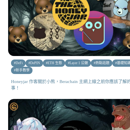
#
DeFi
#
DePIN
#
ETH 生態
#
Layer 1 公鏈
#
熱點話題
#
基礎知
#
新手教學
Honeyjar 作客關於小熊，Berachain 主網上線之前你應該了解
事！