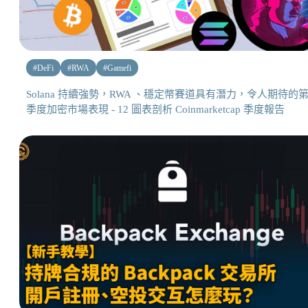
#
DeFi
#
RWA
#
Gamefi
Solana 持續強勢，RWA 、穩定幣賽道具有潛力，令人期待的
季度加密市場表現 - 12 圖表剖析 Coinmarketcap 季度報告