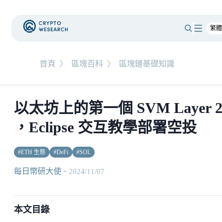
首頁
〉
區塊百科
〉
區塊鏈基礎知識
以太坊上的第一個 SVM Layer 
，Eclipse 交互教學部署空投
#
ETH 生態
#
DeFi
#
SOL
每日幣研大使
・
2024/11/07
本文目錄