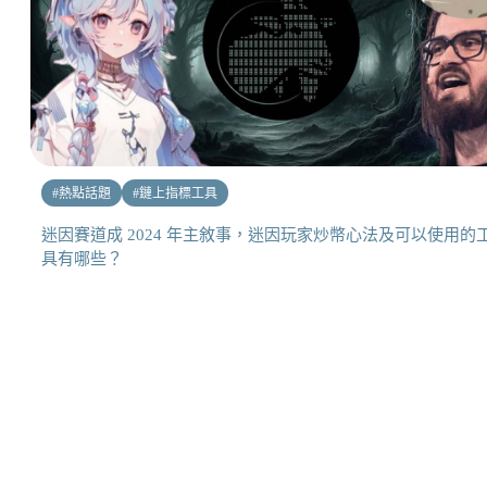
#
熱點話題
#
鏈上指標工具
迷因賽道成 2024 年主敘事，迷因玩家炒幣心法及可以使用的
具有哪些？