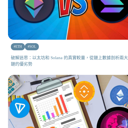
#
ETH
#
SOL
破解迷思：以太坊和 Solana 的真實較量，從鏈上數據剖析兩
鏈的優劣勢