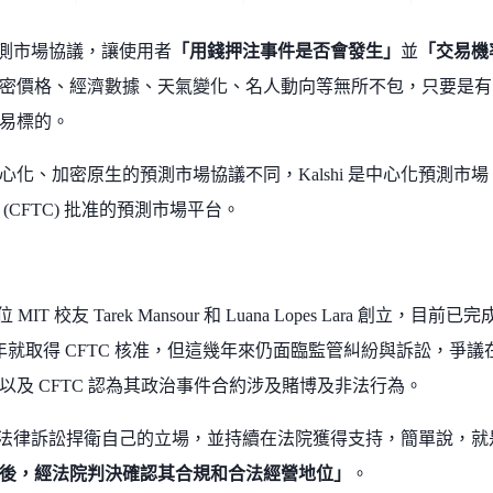
 是預測市場協議，讓使用者
「用錢押注事件是否會發生」
並
「交易機
密價格、經濟數據、天氣變化、名人動向等無所不包，只要是有
易標的。
心化、加密原生的預測市場協議不同，Kalshi 是中心化預測市
(CFTC) 批准的預測市場平台。
兩位 MIT 校友 Tarek Mansour 和 Luana Lopes Lara 創
20 年就取得 CFTC 核准，但這幾年來仍面臨監管糾紛與訴訟，
以及 CFTC 認為其政治事件合約涉及賭博及非法行為。
i 透過法律訴訟捍衛自己的立場，並持續在法院獲得支持，簡單說，就
後，經法院判決確認其合規和合法經營地位」
。