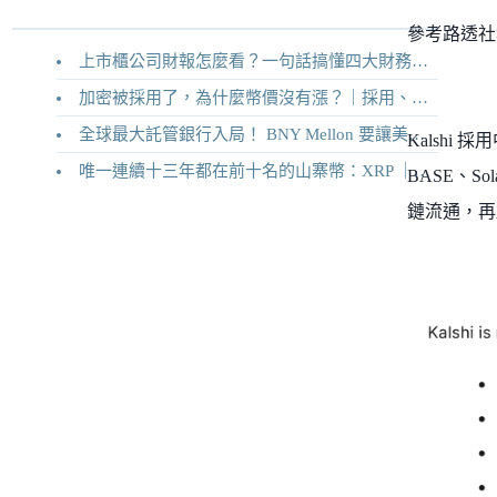
參考路透社
上市櫃公司財報怎麼看？一句話搞懂四大財務報表
加密被採用了，為什麼幣價沒有漲？｜採用、收入與代幣價值捕獲
全球最大託管銀行入局！ BNY Mellon 要讓美債交易 24/7 不打烊
Kalshi
唯一連續十三年都在前十名的山寨幣：XRP ｜Ripple 2026 介紹
BASE、So
鏈流通，再