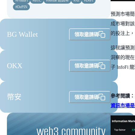
#
PolitiFi
#
BTC
#
Meme 迷因幣
#
AI
#
DeFi
#
DePIN
預測市場簡
成市場對該
BG Wallet
的投注上，
領取邀請碼
這就讓預測
洞察的現在
OKX
領取邀請碼
子 InfoFi 龍
幣安
參考閱讀：
領取邀請碼
資訊市場是什麼
web3 community