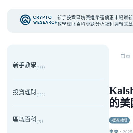
新手
投資
區塊
賽道
幣種
優惠
市場
最新
教學
理財
百科
專題
分析
福利
週報
文章
NEW EVENT
最新活動
首頁
新手教學
(
127
)
Kal
投資理財
(
150
)
的美
區塊百科
#
熱點話題
(
77
)
東東
・
2025