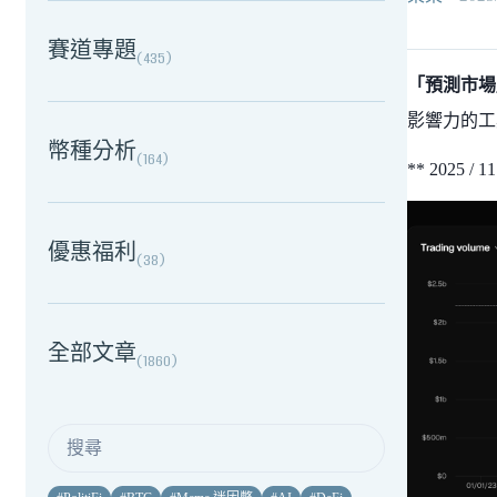
賽道專題
(
435
)
「預測市場
影響力的工
幣種分析
(
164
)
** 2025
優惠福利
(
38
)
全部文章
(
1860
)