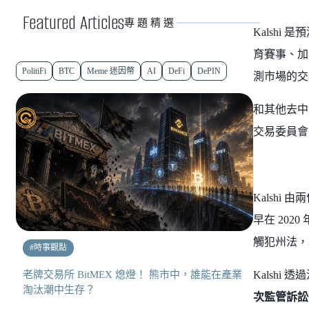
Featured Articles
專題精選
Kalshi
育賽事、加
PolitiFi
BTC
Meme 迷因幣
AI
DeFi
DePIN
測市場的交
和其他去中
交易委員會 
Kalshi 由
早在 20
觸犯州法，
#
時事觀點
老牌交易所 BitMEX 熄燈！ 熊市中，誰能在產業
Kalsh
淘汰潮中生存？
次監管訴訟