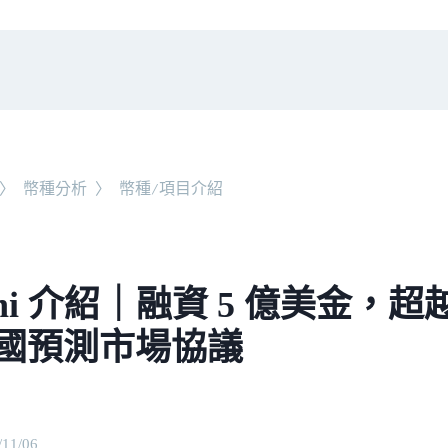
〉
幣種分析
〉
幣種/項目介紹
shi 介紹｜融資 5 億美金，超越 P
國預測市場協議
/11/06