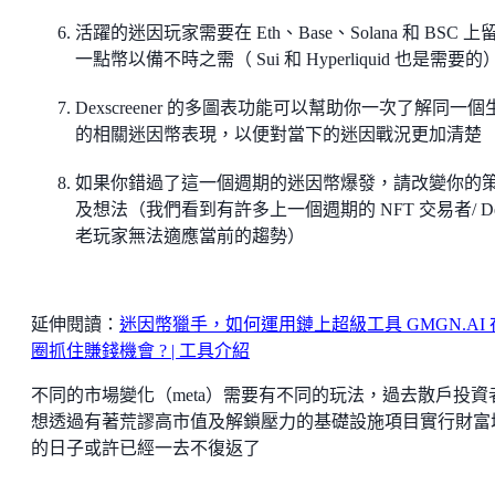
活躍的迷因玩家需要在 Eth、Base、Solana 和 BSC 上
一點幣以備不時之需（ Sui 和 Hyperliquid 也是需要的
Dexscreener 的多圖表功能可以幫助你一次了解同一個
的相關迷因幣表現，以便對當下的迷因戰況更加清楚
如果你錯過了這一個週期的迷因幣爆發，請改變你的
及想法（我們看到有許多上一個週期的 NFT 交易者/ De
老玩家無法適應當前的趨勢）
延伸閱讀：
迷因幣獵手，如何運用鏈上超級工具 GMGN.AI 
圈抓住賺錢機會 ? | 工具介紹
不同的市場變化（meta）需要有不同的玩法，過去散戶投資
想透過有著荒謬高市值及解鎖壓力的基礎設施項目實行財富
的日子或許已經一去不復返了