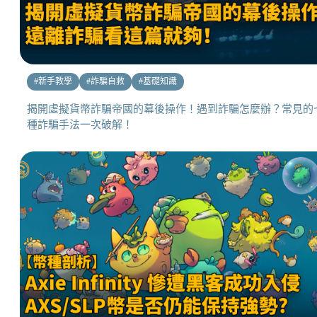
#
新手教學
#
詐騙自救
#
基礎知識
揭開虛擬貨幣詐騙帝國的幕後操作！遇到詐騙怎麼辦？常見的
種詐騙手法一次破解！