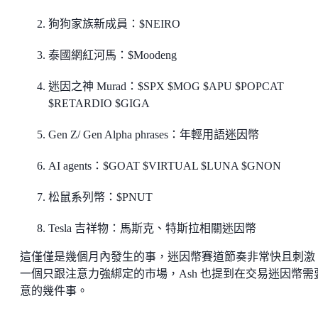
狗狗家族新成員：$NEIRO
泰國網紅河馬：$Moodeng
迷因之神 Murad：$SPX $MOG $APU $POPCAT
$RETARDIO $GIGA
Gen Z/ Gen Alpha phrases：年輕用語迷因幣
AI agents：$GOAT $VIRTUAL $LUNA $GNON
松鼠系列幣：$PNUT
Tesla 吉祥物：馬斯克、特斯拉相關迷因幣
這僅僅是幾個月內發生的事，迷因幣賽道節奏非常快且刺激
一個只跟注意力強綁定的市場，Ash 也提到在交易迷因幣需
意的幾件事。