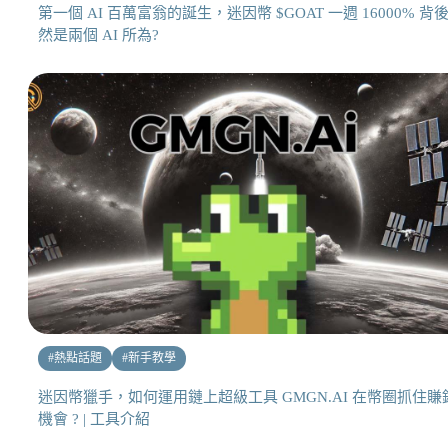
第一個 AI 百萬富翁的誕生，迷因幣 $GOAT 一週 16000% 背
然是兩個 AI 所為?
#
熱點話題
#
新手教學
迷因幣獵手，如何運用鏈上超級工具 GMGN.AI 在幣圈抓住賺
機會 ? | 工具介紹