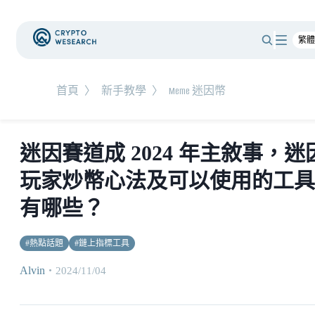
首頁
〉
新手教學
〉
Meme 迷因幣
迷因賽道成 2024 年主敘事，迷
玩家炒幣心法及可以使用的工具
有哪些？
#
熱點話題
#
鏈上指標工具
Alvin
・
2024/11/04