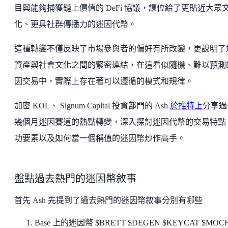
目與能夠捕獲鏈上價值的 DeFi 協議，讓位給了更貼近大眾
化、更具社群傳播力的迷因代幣。
這種轉變不僅反映了市場參與者的偏好有所改變，更說明了
資產與社會文化之間的緊密連結，在這看似隨機、難以預測
因交易中，實際上存在著可以遵循的模式和規律。
加密 KOL、 Signum Capital 投資部門的 Ash
於推特上
分享過
幾個月迷因賽道的熱點轉變，深入探討迷因代幣的交易特點
功要素以及如何當一個稱值的迷因幣炒作高手。
盤點過去熱門的迷因幣敘事
首先 Ash 先提到了過去熱門的迷因幣敘事分別有哪些
Base 上的迷因幣 $BRETT $DEGEN $KEYCAT $MOCH