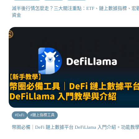
減半後行情怎麼走？三大關注重點：ETF、鏈上數據指標、宏
資金
#
DeFi
#
鏈上指標工具
幣圈必備｜DeFi 鏈上數據平台 DeFiLlama 入門介紹 + 功能教