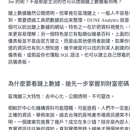
Joe 的呢？不是那麼主流的也可以透過鏈上數據看到嗎？
鏈上數據雖然公開透明，但畢竟在區塊鏈上，一般人不容易
到，需要透過工具把數據抓出來整理，DUNE Analytics 就
個可以抓出鏈上數據的網站，特色之一在於把資料視覺化，
來更容易理解；另一個特色是它有點類似維基百科，上面的
儀表板並不是由官方建立，而是由其他使用者創建，如果你
道的資訊也有別人想知道，幾乎總是可以找的到某人創建的
儀表板，或假設你也懂點 SQL 語法，也可以建立自己想看
訊儀表板。
為什麼要看鏈上數據 - 搶先一步掌握到財富密碼
區塊鏈三大特性：去中心化、公開透明、不可竄改。
相較於中心化機構資料可能隱瞞、可能造假，人們不一定能
正確的資訊，舉例來說，過去台灣的房地產市場資訊通常不
明，一個建案究竟賣了幾戶？成交在多少錢？除非是內部人
真實資訊往往無從得知，直到實價登錄上線後才慢慢地愈來