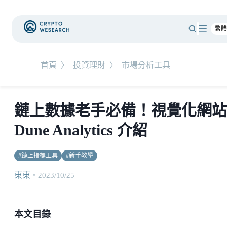
首頁
〉
投資理財
〉
市場分析工具
鏈上數據老手必備！視覺化網站
Dune Analytics 介紹
#
鏈上指標工具
#
新手教學
東東
・
2023/10/25
本文目錄