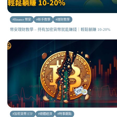
#
Binance 幣安
#
新手教學
#
理財教學
幣安理財教學 – 持有加密貨幣就能賺錢｜輕鬆躺賺 10-20%
#
加密貨幣 ETF
#
總體經濟
#
時事觀點