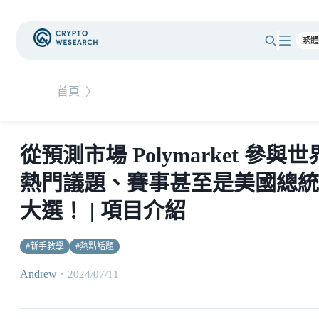
首頁
〉
從預測市場 Polymarket 參與世
熱門議題、賽事甚至是美國總統
大選！ | 項目介紹
#
新手教學
#
熱點話題
Andrew
・
2024/07/11