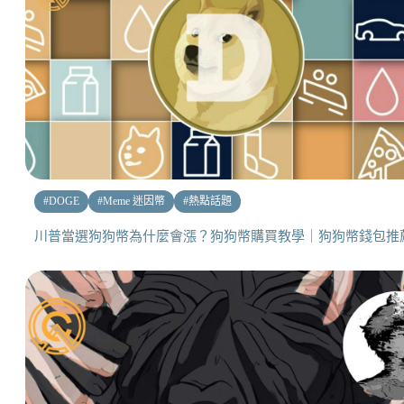
#
DOGE
#
Meme 迷因幣
#
熱點話題
川普當選狗狗幣為什麼會漲？狗狗幣購買教學｜狗狗幣錢包推