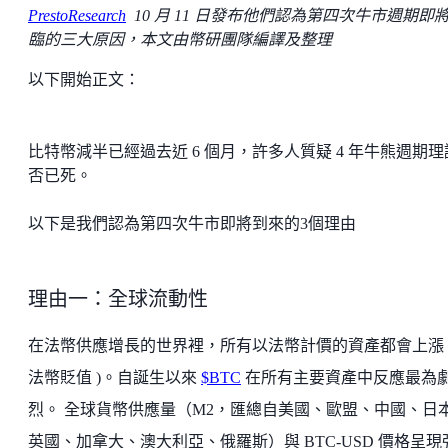
PrestoResearch
10 月 11 日發布他們認為第四次牛市週期即
臨的三大原因，本文由幣研團隊編譯及整理
以下開始正文：
比特幣減半已經過去近 6 個月，許多人質疑 4 年牛熊週期理
否已死。
以下是我們認為第四次牛市即將到來的3個理由
理由一：全球流動性
在法幣供應增長的世界裡，所有以法幣計價的資產都會上漲 (
法幣貶值 )。自誕生以來
$BTC
在所有主要資產中反應最為
烈。 全球貨幣供應量（M2，匯總自美國、歐盟、中國、日
英國、加拿大、澳大利亞、俄羅斯）與 BTC-USD 價格呈現