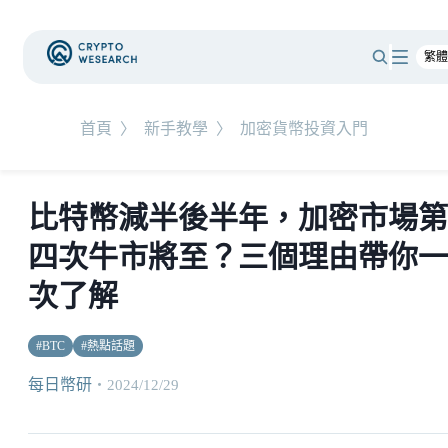
首頁
〉
新手教學
〉
加密貨幣投資入門
比特幣減半後半年，加密市場第
四次牛市將至？三個理由帶你一
次了解
#
BTC
#
熱點話題
每日幣研
・
2024/12/29