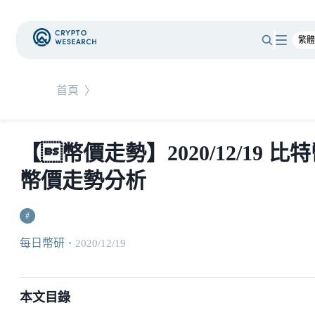
首頁
〉
【幣價走勢】2020/12/19 比
幣價走勢分析
#
每日幣研
・
2020/12/19
本文目錄