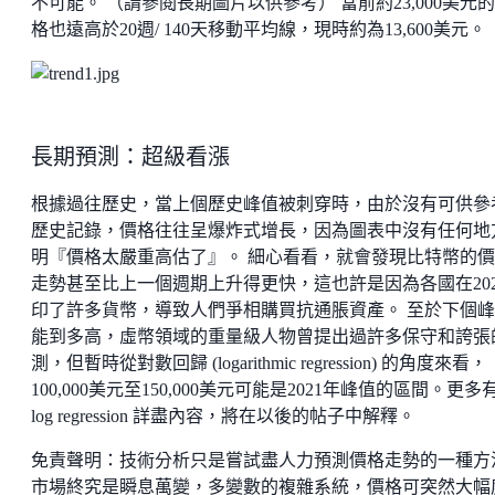
不可能。 （請參閱長期圖片以供參考） 當前約23,000美元
格也遠高於20週/ 140天移動平均線，現時約為13,600美元。
長期預測：超級看漲
根據過往歷史，當上個歷史峰值被刺穿時，由於沒有可供參
歷史記錄，價格往往呈爆炸式增長，因為圖表中沒有任何地
明『價格太嚴重高估了』。 細心看看，就會發現比特幣的
走勢甚至比上一個週期上升得更快，這也許是因為各國在202
印了許多貨幣，導致人們爭相購買抗通脹資產。 至於下個
能到多高，虛幣領域的重量級人物曾提出過許多保守和誇張
測，但暫時從對數回歸 (logarithmic regression) 的角度來看，
100,000美元至150,000美元可能是2021年峰值的區間。更多
log regression 詳盡內容，將在以後的帖子中解釋。
免責聲明：技術分析只是嘗試盡人力預測價格走勢的一種方
市場終究是瞬息萬變，多變數的複雜系統，價格可突然大幅