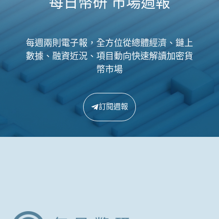
每日幣研 市場週報
每週兩則電子報，全方位從總體經濟、鏈上
數據、融資近況、項目動向快速解讀加密貨
幣市場
訂閱週報