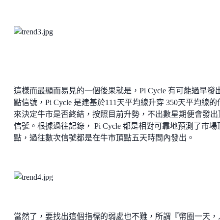
這樣而最顯而易見的一個後果就是，Pi Cycle 有可能過早發
點信號，Pi Cycle 是建基於111天平均線升穿 350天平均線
來決定牛市是否終結，按照目前升勢，不出數星期便會發出
信號。根據過往記錄， Pi Cycle 都是相對可靠地預測了市場
點，過往數次信號都是在牛市頂點五天時間內發出。
當然了，要找出這個指標的弱處也不難，所謂『幣圈一天，