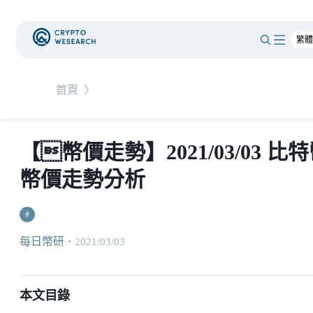
首頁
〉
【幣價走勢】2021/03/03 比
幣價走勢分析
#
每日幣研
・
2021/03/03
本文目錄