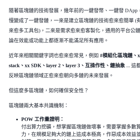
隨著區塊鏈的技術發展，幾年前的一鍵發幣、一鍵發 DApp
慢變成了一鍵發鏈，一來是建立區塊鏈的技術愈來愈簡單 (
來愈多工具包)，二來是需求愈來愈客製化，通用的平台公
論在效能或功能上都逐漸不能滿足所有應用。
近年來相關關鍵字詞也愈來愈常見，例如
#模組化區塊鏈、x
stack、xx SDK、layer 2、layer 3、互操作性、鏈抽象
... 
反映區塊鏈領域正愈來愈朝向多鏈的未來發展。
但這麼多區塊鏈，如何確保安全性？
區塊鏈兩大基本共識機制：
POW 工作量證明：
付出算力挖礦，想掌握區塊鏈做壞事，需要掌握多數
力，在規模足夠大的鏈上這成本極高，作惡成本效益