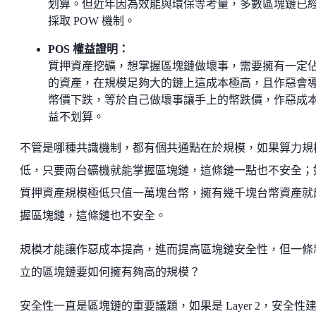
划算。但近年因為效能與環保等考量，多數區塊鏈已
採取 POW 機制。
POS 權益證明：
質押資產挖礦，想掌握區塊鏈做壞事，需要擁有一定
的資產，在規模足夠大的鏈上這成本極高，且作惡會
幣價下跌，等於自己做壞事讓手上的幣跌價，作惡成
益不划算。
不管是哪種共識機制，都有個共通點在於規模，如果算力規
低，只要兩台礦機就能掌握區塊鏈，這條鏈一點也不安全；
質押資產規模極低只值一萬塊台幣，擁有幾千塊台幣資產就
握區塊鏈，這條鏈也不安全。
規模才能讓作惡成本提高，進而提高區塊鏈安全性，但一條
立的區塊鏈要如何擁有夠高的規模？
安全性一直是區塊鏈的重要議題，如果是 Layer 2，安全性