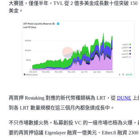
大賽道，僅僅半年，TVL 從 2 億多美金成長數十倍突破 150
美金。
再質押 Restaking 對應的新代幣種類稱為 LRT，從
DUNE
上
到各 LRT 數量規模在這三個月內都急速成長中。
不只市場數據火熱，私募創投 VC 的一級市場也極為火爆，
要的再質押協議 Eigenlayer 融資一億美元、Ether.fi 融資 2300