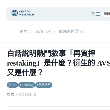
首頁
〉
區塊百科
〉
區塊鏈進階研究
白話說明熱門敘事「再質押
restaking」是什麼？衍生的 AV
又是什麼？
#
DeFi
#
Restaking
#
熱點話題
東東
・
2024/05/13