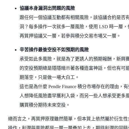
協議本身漏洞出問題的風險
跟任何一個協議互動都有相關風險，該協議合約是否
洞？每多操作一次就多一層風險，使用 LSD 時一層，
再質押協議又一層，若參與積分交易市場又一層。
辛苦操作最後空投不如預期的風險
承受如此多風險，就是為了更誘人的預期報酬，新興
的空投預期總是隱隱暗示著各種造富神話，但也有可
期落空，只是做一場大白工。
這也是為什麼 Pendle Finance 積分市場存在的理由，
人想降低風險盡早獲利入袋，而另一些人想承受更多
購買積分期待未來空投。
總而言之，再質押原理雖然簡單，但本質上依然屬於衍生性
操作，利潤與風險都是一層一層疊加上去，期待利潤的同時