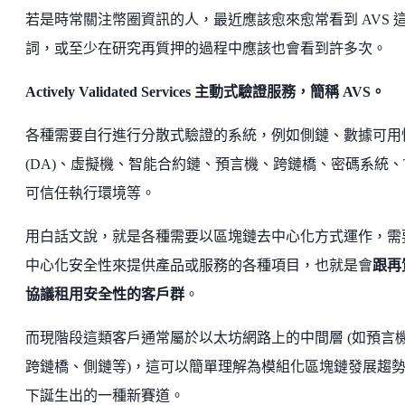
若是時常關注幣圈資訊的人，最近應該愈來愈常看到 AVS 
詞，或至少在研究再質押的過程中應該也會看到許多次。
Actively Validated Services 主動式驗證服務，簡稱 AVS。
各種需要自行進行分散式驗證的系統，例如側鏈、數據可用
(DA)、虛擬機、智能合約鏈、預言機、跨鏈橋、密碼系統、T
可信任執行環境等。
用白話文說，就是各種需要以區塊鏈去中心化方式運作，需
中心化安全性來提供產品或服務的各種項目，也就是會
跟再
協議租用安全性的客戶群
。
而現階段這類客戶通常屬於以太坊網路上的中間層 (如預言
跨鏈橋、側鏈等)，這可以簡單理解為模組化區塊鏈發展趨
下誕生出的一種新賽道。