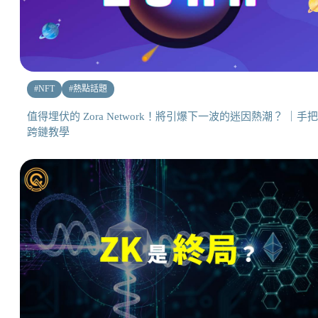
#
NFT
#
熱點話題
值得埋伏的 Zora Network！將引爆下一波的迷因熱潮？ ｜手
跨鏈教學