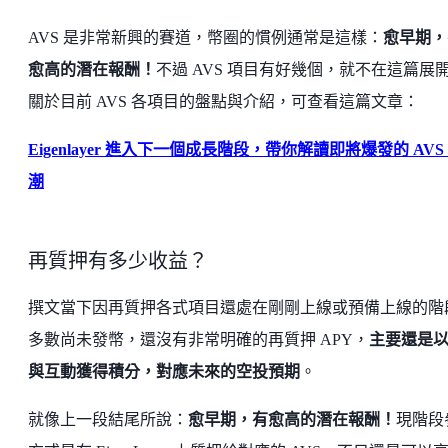
AVS 是非常新興的賽道，幣圈的慣例通常是這樣：
愈早期，
愈高的潛在報酬！
不過 AVS 項目有好幾個，就不在這篇展
關於目前 AVS 各項目的盤點與介紹，可查看這篇文章：
Eigenlayer 進入下一個成長階段，帶你解讀即將爆發的 AVS
潮
再質押有多少收益？
撰文當下因再質押各式項目還處在剛剛上線或預備上線的階
多數尚未發幣，還沒有非常明確的再質押 APY，
主要還是
與互動獲得積分，對應未來的空投預期
。
就像上一段結尾所說：
愈早期，有愈高的潛在報酬！
現階段