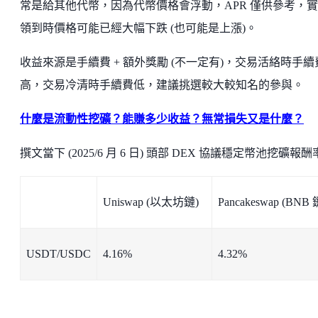
常是給其他代幣，因為代幣價格會浮動，APR 僅供參考，
領到時價格可能已經大幅下跌 (也可能是上漲)。
收益來源是手續費 + 額外獎勵 (不一定有)，交易活絡時手續
高，交易冷清時手續費低，建議挑選較大較知名的參與。
什麼是流動性挖礦？能賺多少收益？無常損失又是什麼？
撰文當下 (2025/6 月 6 日) 頭部 DEX 協議穩定幣池挖礦報
Uniswap (以太坊鏈)
Pancakeswap (BNB 
USDT/USDC
4.16%
4.32%