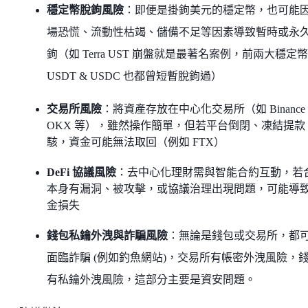
穩定幣脫鉤風險
：即便是掛鉤美元的穩定幣，也可能
場恐慌、流動性枯竭、儲備不足等因素導致暫時或永
鉤（如 Terra UST 崩盤就是最著名案例，前兩大穩定幣
USDT & USDC 也都曾短暫脫鉤過）
交易所風險
：將資產存放在中心化交易所（如 Binance
OKX 等），雖然操作簡單，但若平台倒閉、凍結提款
駭，資金可能無法取回（例如 FTX）
DeFi 協議風險
：去中心化理財需與智能合約互動，若
本身有漏洞、被攻擊，或協議治理出現問題，可能導
金損失
錢包私鑰外洩與詐騙風險
：無論是錢包或交易所，都
面臨詐騙 (例如釣魚網站)，交易所有帳密外洩風險，
有私鑰外洩風險，這部分主要是資安問題。