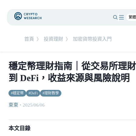
首頁
〉
投資理財
〉
加密貨幣投資入門
穩定幣理財指南｜從交易所理財
到 DeFi，收益來源與風險說明
#
穩定幣
#
DeFi
#
理財教學
東東
・
2025/06/06
本文目錄