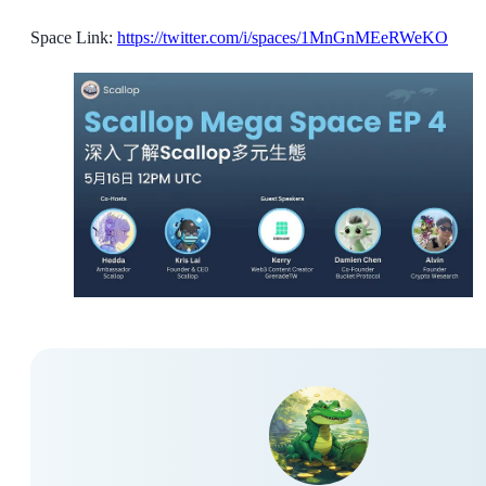
Space Link:
https://twitter.com/i/spaces/1MnGnMEeRWeKO