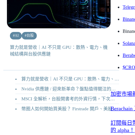
Teleg
Binan
Bin
#
AI
#
台股
Sola
算力就是營收｜AI 不只是 GPU：散熱、電力、機
械結構與台股供應鏈
Berab
$CR
算力就是營收｜AI 不只是 GPU：散熱、電力、機械結構與台股供應鏈
Nvidia 供應鏈 / 迎來新革命？盤點值得關注的二十家供應鏈企業
加密市場新
MSCI 全解析，台股開書考的外資行情，下次調整你準備好了嗎？
Berach
幣圈人如何開始買美股？ Firstrade 開戶、美股交易機制完整教學
訂閱每日
的 alpha！