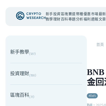
新手
投資
區塊
賽道
幣種
優惠
市場
最新
教學
理財
百科
專題
分析
福利
週報
文章
NEW EVENT
最新活動
首頁
新手教學
(
127
)
BN
投資理財
(
150
)
金回
區塊百科
#
DeFi
(
77
)
Bill
・
2025/