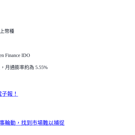
買鏈上幣種
Finance IDO
，月通膨率約為 5.55%
合電子報！
敘事輪動，找到市場難以捕捉