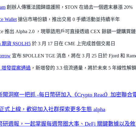
ram
創辦人傳獲法國歸還護照，$TON 在過去一個週末暴漲 20%
ce Wallet
搶佔市場份額，推出交易 0 手續活動並持續半年
ance 推出 Alpha 2.0 ，現華語用戶可直接透過 CEX 餘額一鍵購
na 期貨 $SOLH5
於 3 月 17 日在 CME 上完成首個交易日
orrow
宣布 $POLLEN TGE 消息，將在 3 月 25 日於 Fjord 和 Ramen 
O 增發提案通過
，新增發的 3.3 倍流通量，將於未來 5 年線性解鎖
聞洞察一把抓 -每日幣研加入《Crypto Read》加密聯
ain 正式上線，歡迎加入社群探索更多生態 alpha
幣研週報，一起掌握每週幣圈大事、DeFi 關鍵數據以及