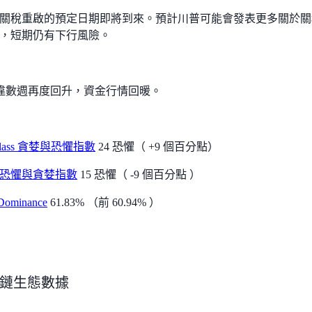
月初關稅重啟的預定日期即將到來。預計川普可能會發表更多關於
，短期仍有下行風險。
0 睽違數週再度回升，資金行情回暖。
nglass 貪婪與恐懼指數
24 恐懼（ +9 個百分點）
C 恐懼與貪婪指數
15 恐懼（ -9 個百分點 ）
Dominance
61.83% （前 60.94% ）
鏈生態數據