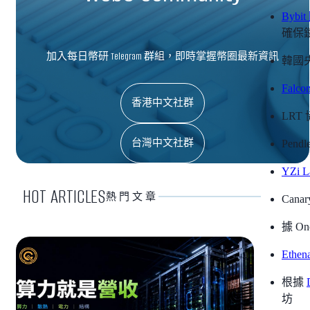
Bybi
確保
加入每日幣研 Telegram 群組，即時掌握幣圈最新資訊
韓國
Falco
香港中文社群
LRT
台灣中文社群
Pend
YZi L
HOT ARTICLES
熱門文章
Cana
據 On
Ethen
根據
坊