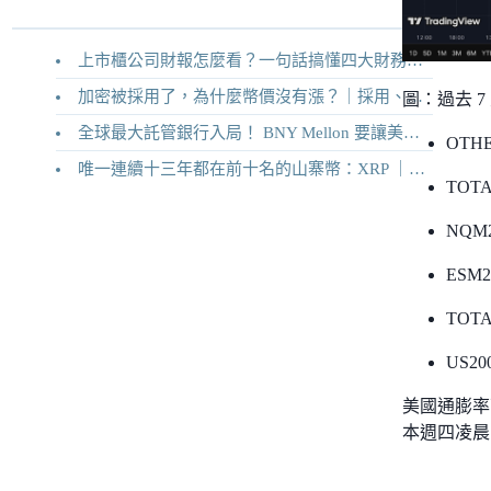
上市櫃公司財報怎麼看？一句話搞懂四大財務報表
加密被採用了，為什麼幣價沒有漲？｜採用、收入與代幣價值捕獲
圖：過去 7 天
全球最大託管銀行入局！ BNY Mellon 要讓美債交易 24/7 不打烊
OTHE
唯一連續十三年都在前十名的山寨幣：XRP ｜Ripple 2026 介紹
TOTA
NQM2
ESM20
TOTA
US200
美國通膨率
本週四凌晨