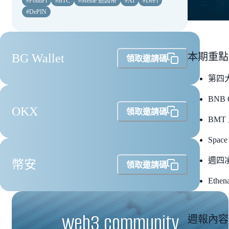
#
PolitiFi
#
BTC
#
Meme 迷因幣
#
AI
#
DeFi
#
DePIN
本期重點
BG Wallet
領取邀請碼
第四大 
BNB
OKX
領取邀請碼
BMT
Spa
週四凌
幣安
領取邀請碼
Ethe
web3 community
週報內