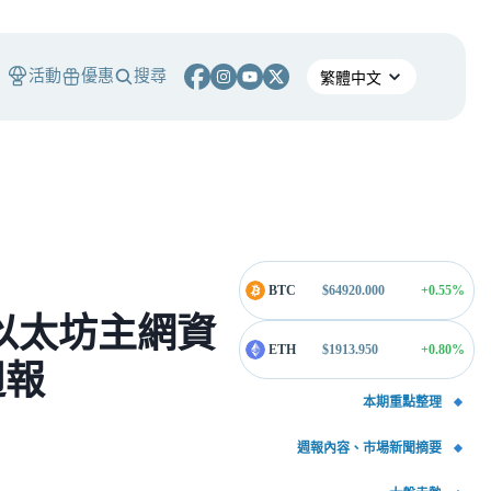
活動
優惠
搜尋
BTC
$
64920.000
+0.55
%
，以太坊主網資
ETH
$
1913.950
+0.80
%
週報
本期重點整理
週報內容、市場新聞摘要