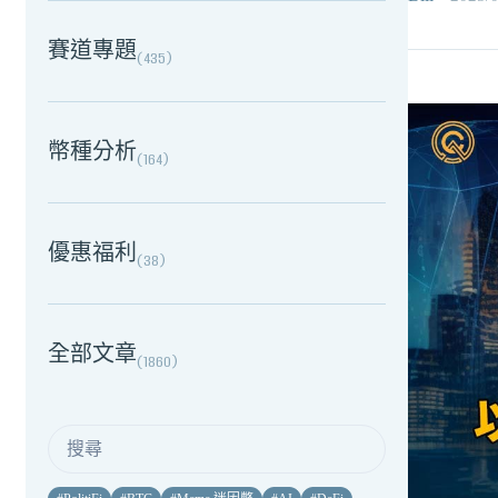
賽道專題
(
435
)
幣種分析
(
164
)
優惠福利
(
38
)
全部文章
(
1860
)