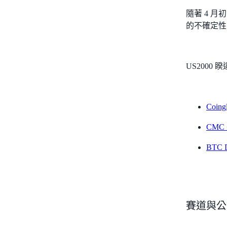
隨著 4 
的不確定性
US200
Coi
CM
BTC 
賽道與公