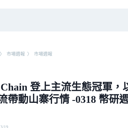
〉
市場週報
〉
市場週報
B Chain 登上主流生態冠軍
流帶動山寨行情 -0318 幣研
03/19