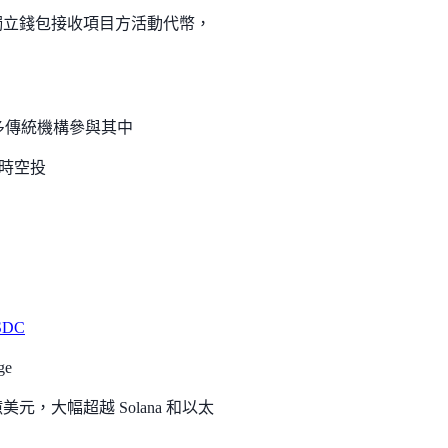
獨立錢包接收項目方活動代幣，
更多傳統機構參與其中
E 時空投
SDC
ge
 億美元，大幅超越 Solana 和以太