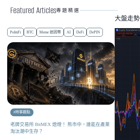
Featured Articles
專題精選
大盤走勢
PolitiFi
BTC
Meme 迷因幣
AI
DeFi
DePIN
#
時事觀點
老牌交易所 BitMEX 熄燈！ 熊市中，誰能在產業
淘汰潮中生存？