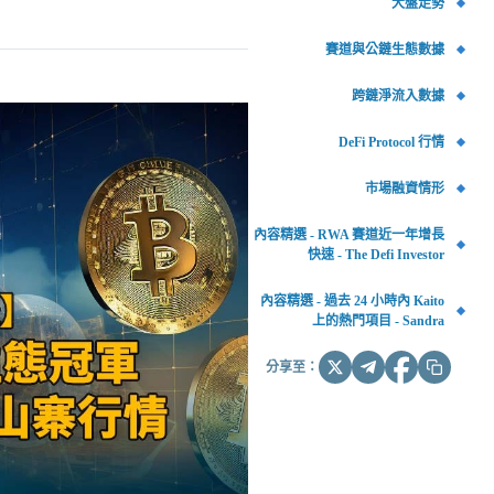
大盤走勢
賽道與公鏈生態數據
跨鏈淨流入數據
DeFi Protocol 行情
市場融資情形
內容精選 - RWA 賽道近一年增長
快速 - The Defi Investor
內容精選 - 過去 24 小時內 Kaito
上的熱門項目 - Sandra
分享至：