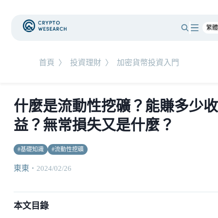
首頁
〉
投資理財
〉
加密貨幣投資入門
什麼是流動性挖礦？能賺多少收
益？無常損失又是什麼？
#
基礎知識
#
流動性挖礦
東東
・
2024/02/26
本文目錄