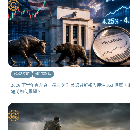
#
熱點話題
#
時事觀點
2026 下半年會升息一還三次？ 美銀最新報告押注 Fed 轉鷹，
場將如何震盪？