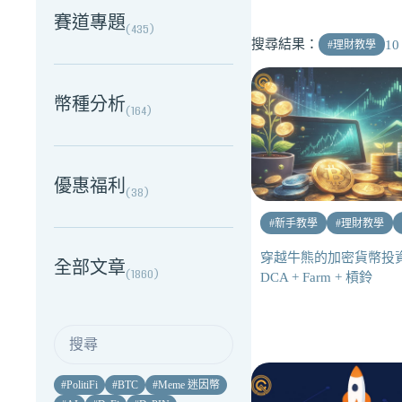
賽道專題
(
435
)
搜尋結果：
10
#
理財教學
幣種分析
(
164
)
優惠福利
(
38
)
#
新手教學
#
理財教學
穿越牛熊的加密貨幣投
全部文章
(
1860
)
DCA + Farm + 槓鈴
#
PolitiFi
#
BTC
#
Meme 迷因幣