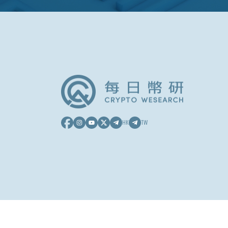
HK
TW