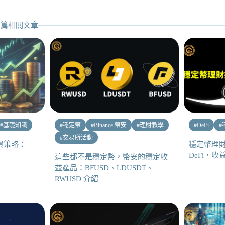
篇相關文章
#
基礎知識
#
穩定幣
#
Binance 幣安
#
理財教學
#
DeFi
#
#
交易所活動
資策略：
穩定幣理
DeFi，
這些都不是穩定幣，幣安的穩定收
益產品：BFUSD、LDUSDT、
RWUSD 介紹