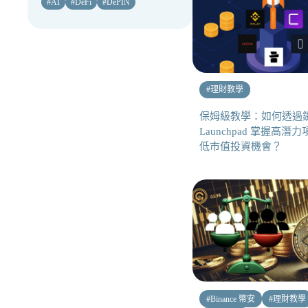
#
AI
#
DeFi
#
DePIN
#
理財教學
保姆級教學：如何透過
Launchpad 掌握高潛
低市值投資機會？
#
Binance 幣安
#
理財教學