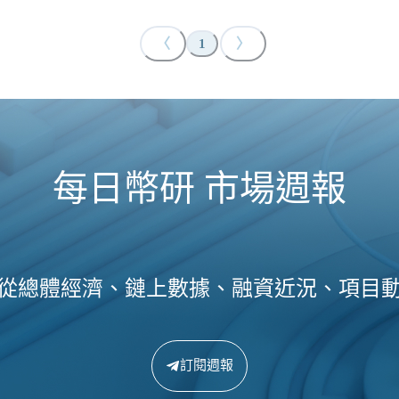
〈
〉
1
每日幣研 市場週報
從總體經濟、鏈上數據、融資近況、項目
訂閱週報