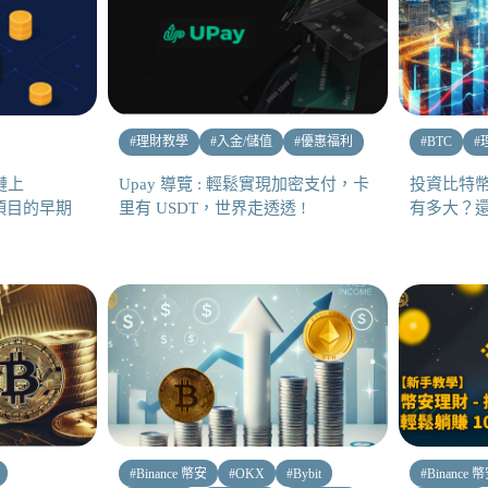
#
理財教學
#
入金/儲值
#
優惠福利
#
BTC
#
鏈上
Upay 導覽 : 輕鬆實現加密支付，卡
投資比特
力項目的早期
里有 USDT，世界走透透 !
有多大？
#
Binance 幣安
#
OKX
#
Bybit
#
Binance 