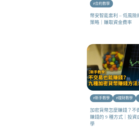
#
合約教學
幣安智能套利 – 低風
策略｜賺取資金費率
#
新手教學
#
理財教學
加密貨幣怎麼賺錢？不
賺錢的 9 種方式｜投
學