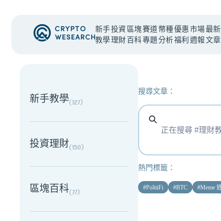
新手
投資
區塊
賽道
幣種
優惠
市場
最新
教學
理財
百科
專題
分析
福利
週報
文章
NEW EVENT
最新活動
搜尋文章：
新手教學
(
127
)
投資理財
(
150
)
熱門標籤：
區塊百科
#
PolitiFi
#
BTC
#
Meme
(
77
)