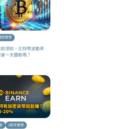
理財教學
幣前須知，比特幣波動率
還會一天腰斬嗎？
幣安
#
新手教學