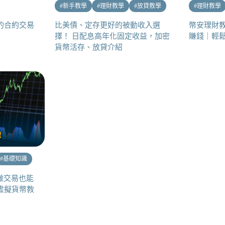
#
新手教學
#
理財教學
#
放貸教學
#
理財教學
險的合約交易
比美債、定存更好的被動收入選
幣安理財教
擇！ 日配息高年化固定收益，加密
賺錢｜輕鬆躺
貨幣活存、放貸介紹
#
基礎知識
做交易也能
資虛擬貨幣教