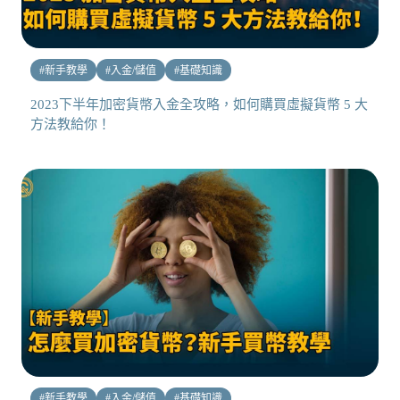
#
新手教學
#
入金/儲值
#
基礎知識
2023下半年加密貨幣入金全攻略，如何購買虛擬貨幣 5 大
方法教給你！
#
新手教學
#
入金/儲值
#
基礎知識