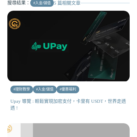
搜尋結果：
5
篇相關文章
#
入金/儲值
#
理財教學
#
入金/儲值
#
優惠福利
Upay 導覽 : 輕鬆實現加密支付，卡里有 USDT，世界走透
透 !