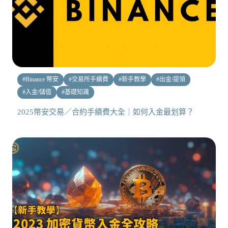
#
Binance 幣安
#
交易所手續費
#
新手教學
#
出金/提領
#
入金/儲值
#
基礎知識
2025幣安交易／合約手續費大全｜如何入金最划算？