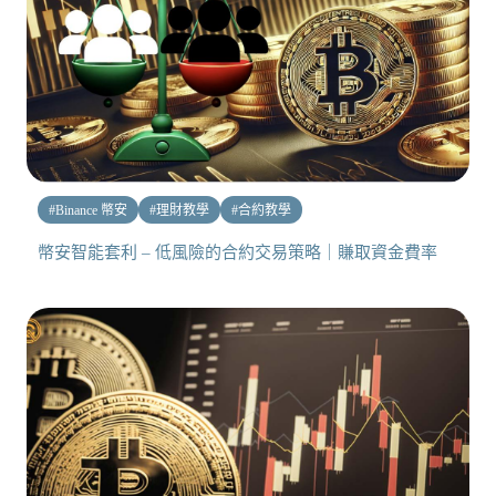
#
Binance 幣安
#
理財教學
#
合約教學
幣安智能套利 – 低風險的合約交易策略｜賺取資金費率