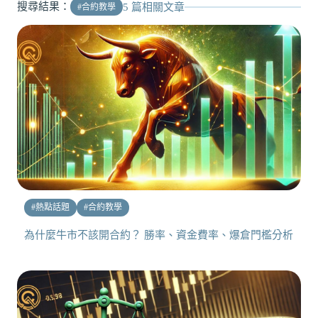
搜尋結果：
5
篇相關文章
#
合約教學
#
熱點話題
#
合約教學
為什麼牛市不該開合約？ 勝率、資金費率、爆倉門檻分析