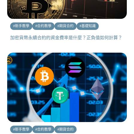
#
新手教學
#
合約教學
#
期貨合約
#
基礎知識
加密貨幣永續合約的資金費率是什麼？正負值如何計算？
#
新手教學
#
合約教學
#
期貨合約