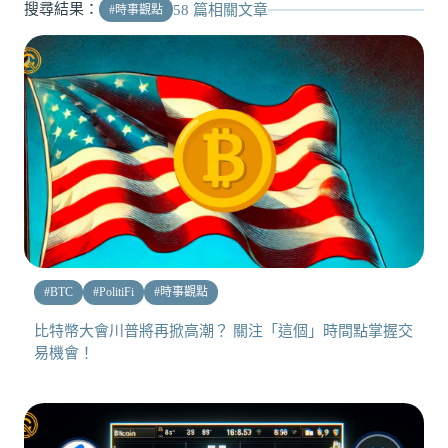
搜尋結果：
58
篇相關文章
#
時事觀點
#
BTC
#
PolitiFi
#
時事觀點
比特幣大會川普將再掀高潮？ 關注「這個」時間點掌握交
易機會！