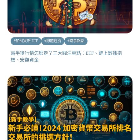
#
加密貨幣 ETF
#
總體經濟
#
時事觀點
減半後行情怎麼走？三大關注重點：ETF、鏈上數據指
標、宏觀資金