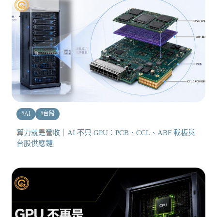
#
AI
#
台股
算力就是營收｜AI 不只 GPU：PCB、CCL、ABF 載板與
台股供應鏈