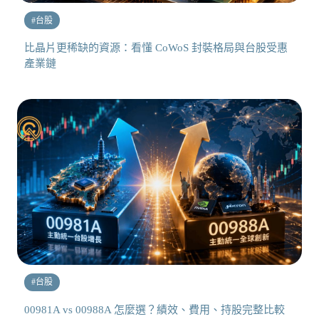
#
台股
比晶片更稀缺的資源：看懂 CoWoS 封裝格局與台股受惠
產業鏈
#
台股
00981A vs 00988A 怎麼選？績效、費用、持股完整比較