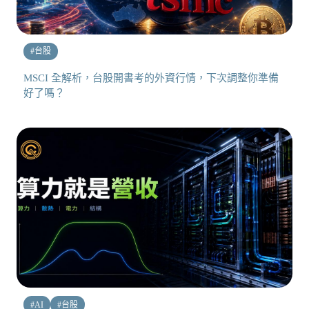
#
台股
MSCI 全解析，台股開書考的外資行情，下次調整你準備
好了嗎？
#
AI
#
台股