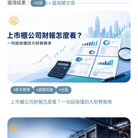
搜尋結果：
14
篇相關文章
#
台股
#
新手教學
#
基礎知識
#
台股
上市櫃公司財報怎麼看？一句話搞懂四大財務報表