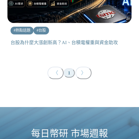
#
熱點話題
#
台股
台股為什麼大漲創新高？AI、台積電權重與資金助攻
〈
〉
1
每日幣研 市場週報