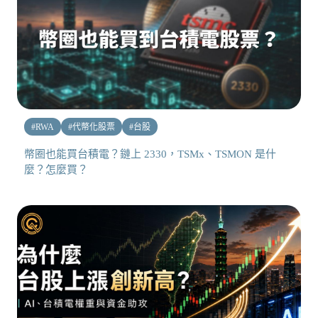
#
RWA
#
代幣化股票
#
台股
幣圈也能買台積電？鏈上 2330，TSMx、TSMON 是什
麼？怎麼買？