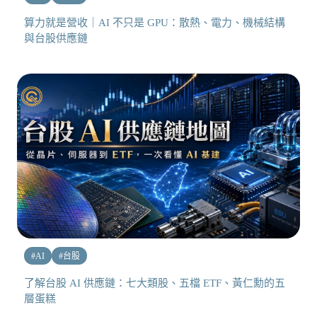
算力就是營收｜AI 不只是 GPU：散熱、電力、機械結構
與台股供應鏈
#
AI
#
台股
了解台股 AI 供應鏈：七大類股、五檔 ETF、黃仁勳的五
層蛋糕