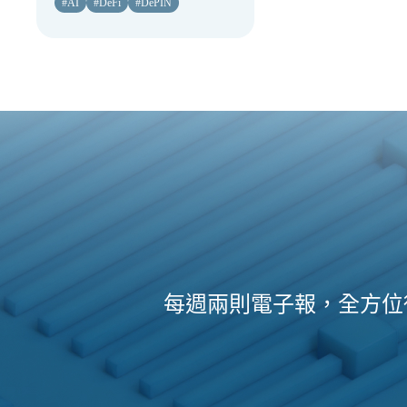
#
AI
#
DeFi
#
DePIN
每週兩則電子報，全方位