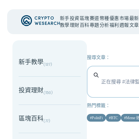
新手
投資
區塊
賽道
幣種
優惠
市場
最新
教學
理財
百科
專題
分析
福利
週報
文章
NEW EVENT
最新活動
搜尋文章：
新手教學
(
127
)
投資理財
(
150
)
熱門標籤：
區塊百科
#
PolitiFi
#
BTC
#
Meme
(
77
)