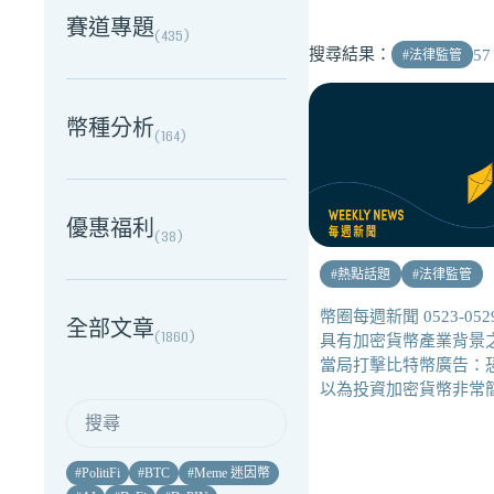
賽道專題
(
435
)
搜尋結果：
57
#
法律監管
幣種分析
(
164
)
優惠福利
(
38
)
#
熱點話題
#
法律監管
幣圈每週新聞 0523-05
全部文章
(
1860
)
具有加密貨幣產業背景
當局打擊比特幣廣告：
以為投資加密貨幣非常
#
PolitiFi
#
BTC
#
Meme 迷因幣