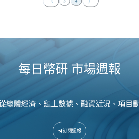
〈
〉
3
4
每日幣研 市場週報
從總體經濟、鏈上數據、融資近況、項目
訂閱週報