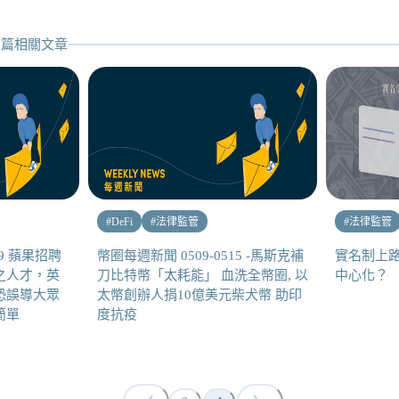
篇相關文章
#
DeFi
#
法律監管
#
法律監管
29 蘋果招聘
幣圈每週新聞 0509-0515 -馬斯克補
實名制上路
之人才，英
刀比特幣「太耗能」 血洗全幣圈, 以
中心化？
恐誤導大眾
太幣創辦人捐10億美元柴犬幣 助印
簡單
度抗疫