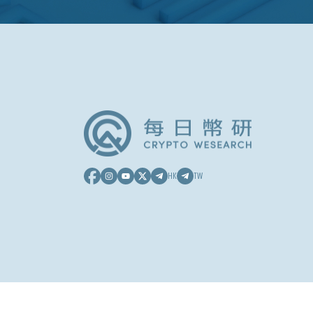
HK
TW