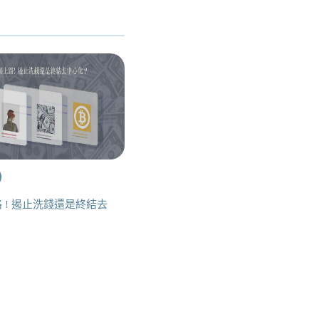
 ! 遏止洗錢還是終結去