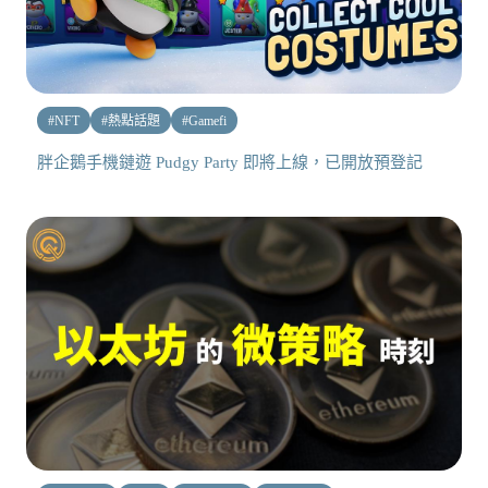
#
NFT
#
熱點話題
#
Gamefi
胖企鵝手機鏈遊 Pudgy Party 即將上線，已開放預登記