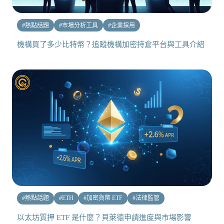
#
熱點話題
#
市場分析工具
#
企業採用
機構買了多少比特幣？追蹤機構加密持倉平台與工具介紹
#
熱點話題
#
ETH
#
加密貨幣 ETF
#
法律監管
以太坊質押 ETF 是什麼？貝萊德申請進度與市場影響