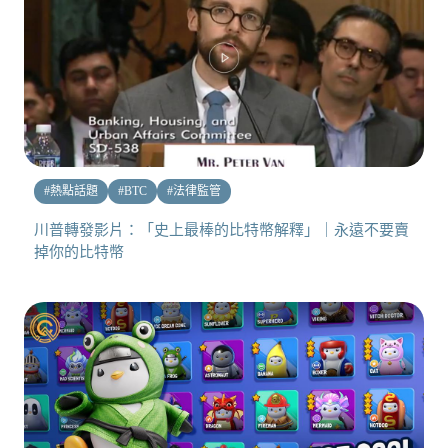
#
熱點話題
#
BTC
#
法律監管
川普轉發影片：「史上最棒的比特幣解釋」｜永遠不要賣
掉你的比特幣