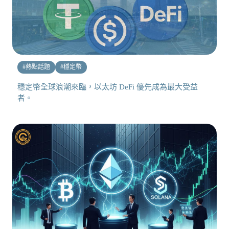
#
熱點話題
#
穩定幣
穩定幣全球浪潮來臨，以太坊 DeFi 優先成為最大受益
者。