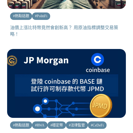
#
熱點話題
#
PolitiFi
油價上漲比特幣竟然會創新高？ 用原油指標調整交易策
略！
#
熱點話題
#
RWA
#
穩定幣
#
法律監管
#
CeDeFi