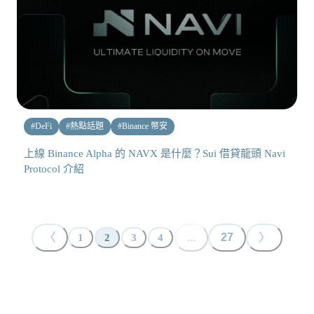
#
DeFi
#
熱點話題
#
Binance 幣安
上線 Binance Alpha 的 NAVX 是什麼？Sui 借貸龍頭 Navi
Protocol 介紹
〈
...
27
〉
1
2
3
4