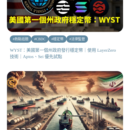
#
熱點話題
#
CBDC
#
穩定幣
#
法律監管
WYST：美國第一個州政府發行穩定幣｜使用 LayerZero
技術｜Aptos、Sei 優先試點