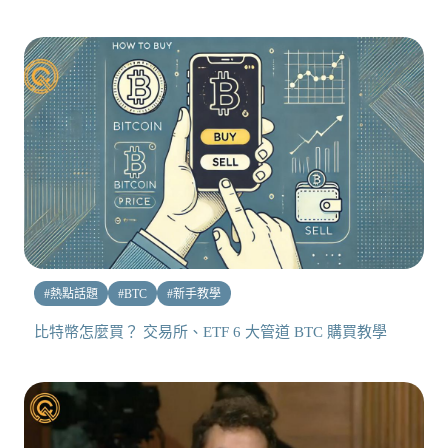
#
熱點話題
#
BTC
#
新手教學
比特幣怎麼買？ 交易所、ETF 6 大管道 BTC 購買教學