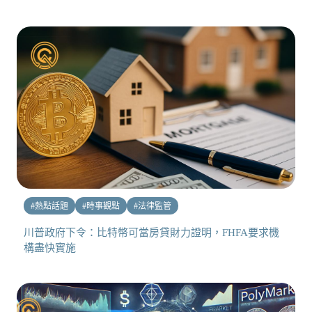
#
熱點話題
#
時事觀點
#
法律監管
川普政府下令：比特幣可當房貸財力證明，FHFA要求機
構盡快實施