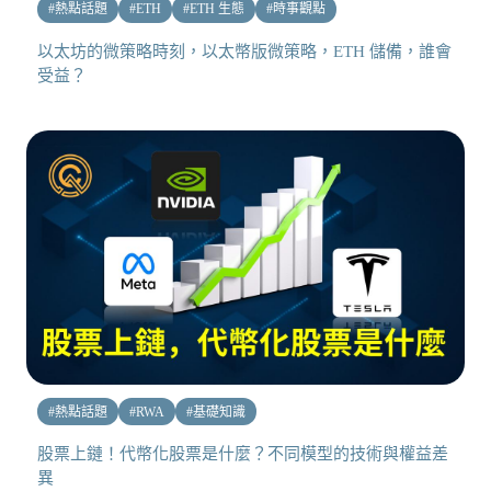
#
熱點話題
#
ETH
#
ETH 生態
#
時事觀點
以太坊的微策略時刻，以太幣版微策略，ETH 儲備，誰會
受益？
#
熱點話題
#
RWA
#
基礎知識
股票上鏈！代幣化股票是什麼？不同模型的技術與權益差
異