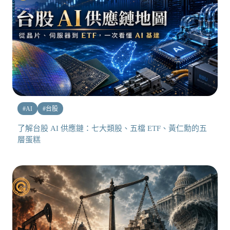
#
AI
#
台股
了解台股 AI 供應鏈：七大類股、五檔 ETF、黃仁勳的五
層蛋糕