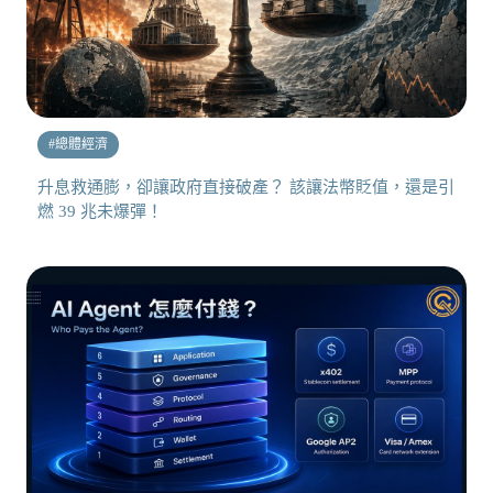
#
總體經濟
升息救通膨，卻讓政府直接破產？ 該讓法幣貶值，還是引
燃 39 兆未爆彈！