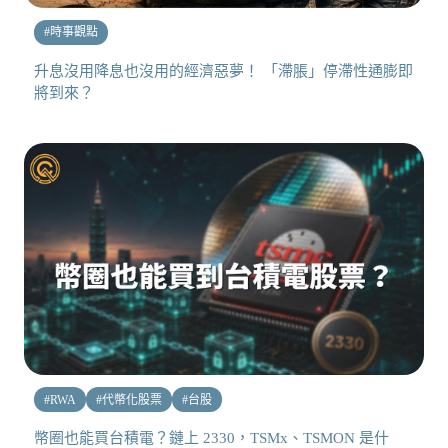
#
時事觀點
升息沒用降息也沒用的經濟惡夢！ 「滯脹」停滯性通膨即
將到來？
#
RWA
#
代幣化股票
#
台股
幣圈也能買台積電？鏈上 2330，TSMx、TSMON 是什