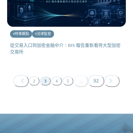
#
時事觀點
#
法律監管
從交易入口到加密金融中介：BIS 報告重新看待大型加密
交易所
〈
...
92
〉
2
3
4
5