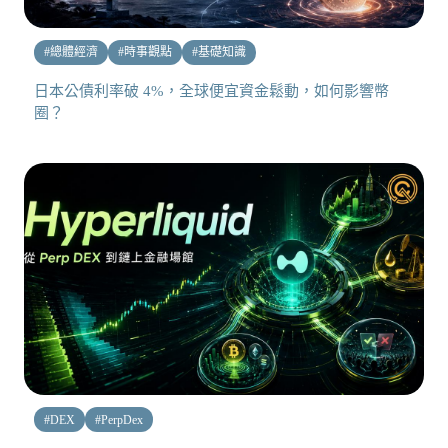
#
總體經濟
#
時事觀點
#
基礎知識
日本公債利率破 4%，全球便宜資金鬆動，如何影響幣
圈？
#
DEX
#
PerpDex