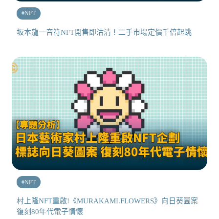
#
NFT
坂本龍一音符NFT開售即沽清！二手市場定價千倍起跳
#
NFT
村上隆NFT重啟!《MURAKAMI.FLOWERS》向日葵圖案
復刻80年代電子情懷