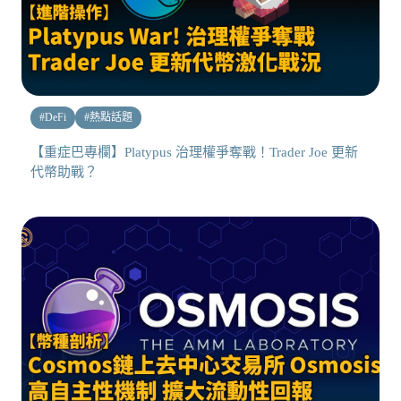
#
DeFi
#
熱點話題
【重症巴專欄】Platypus 治理權爭奪戰！Trader Joe 更新
代幣助戰？