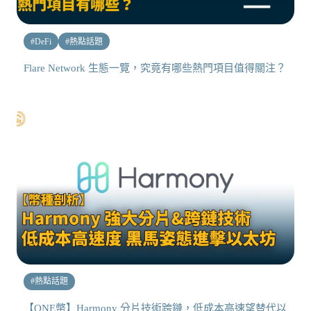
#
DeFi
#
熱點話題
Flare Network 生態一覽，究竟有哪些熱門項目值得關注？
#
熱點話題
【ONE幣】Harmony 分片技術跨鏈，低成本高速望替代以