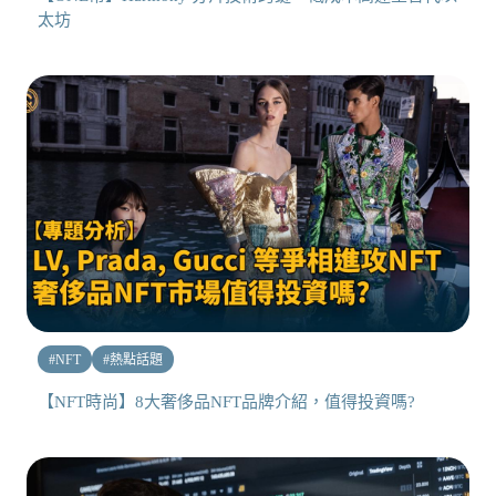
太坊
#
NFT
#
熱點話題
【NFT時尚】8大奢侈品NFT品牌介紹，值得投資嗎?