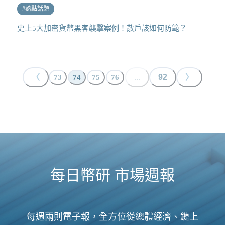
#
熱點話題
史上5大加密貨幣黑客襲擊案例！散戶該如何防範？
〈
...
92
〉
73
74
75
76
每日幣研 市場週報
每週兩則電子報，全方位從總體經濟、鏈上