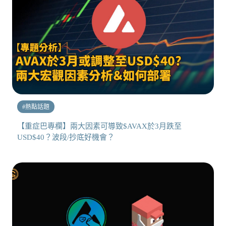
#
熱點話題
【重症巴專欄】兩大因素可導致$AVAX於3月跌至
USD$40？波段/抄底好機會？