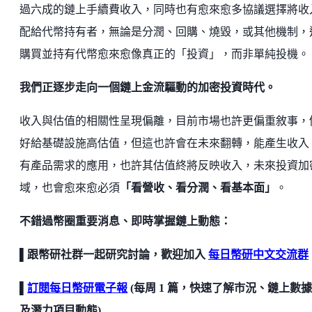
過六成的鏈上手續費收入，同時也有愈來愈多協議選擇將收
配給代幣持有者，無論是分潤、回購、燒毀，或其他機制，
購買並持有代幣愈來愈像真正的「投資」，而非單純投機。
我們正逐步走向一個鏈上金流驅動的加密投資時代。
收入與估值的相關性呈現偏離，目前市場也許更偏重敘事，
好給基礎設施高估值，但這也許會在未來翻轉，能產生收入
有產品需求的應用，也許其估值終將反映收入，未來投資加
域，也會愈來愈必須
「看營收、看分潤、看基本面」
。
不錯過幣圈重要消息、即時掌握鏈上動態：
▌跟幣研社群一起研究討論，歡迎加入
每日幣研中文交流群
▌
訂閱每日幣研電子報
(每周 1 篇，快速了解市況、鏈上數
及潛力項目動態)