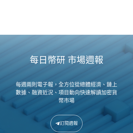
每日幣研 市場週報
每週兩則電子報，全方位從總體經濟、鏈上
數據、融資近況、項目動向快速解讀加密貨
幣市場
訂閱週報