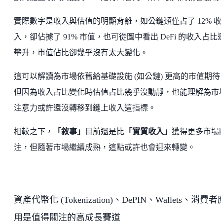
實際數字是收入與估值的明顯背離，如公鏈類僅占了 12% 
入，卻佔據了 91% 市值，也可從圖中看出 DeFi 的收入占比
攀升，市值佔比卻幾乎沒有太大變化。
這可以解讀為市場依舊給基礎設施 (如公鏈) 更高的市值期待
但因為收入占比變化時估值占比幾乎沒動靜，也能理解為市
注意力或許還沒轉移到鏈上收入這指標。
相較之下，
「敘事」
目前還是比
「實質收入」
獲得更多市場
注，但隨著市場繼續成熟，這點或許也會迎來轉變。
資產代幣化 (Tokenization)、DePIN、Wallets、消費者
用是值得關注的高成長賽道