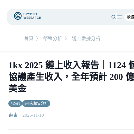
首頁
〉
幣種分析
〉
鏈上數據分析
1kx 2025 鏈上收入報告｜1124 
協議產生收入，全年預計 200 
美金
#
DeFi
#
研究報告分析
東東
・
2025/11/10