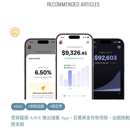
RECOMMENDED ARTICLES
#
DeFi
#
熱點話題
#
穩定幣
借貸龍頭 AAVE 推出儲蓄 App，百萬美金存款保險，出圈挑
統金融