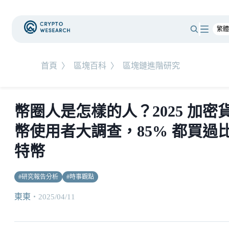
首頁
〉
區塊百科
〉
區塊鏈進階研究
幣圈人是怎樣的人？2025 加密
幣使用者大調查，85% 都買過
特幣
#
研究報告分析
#
時事觀點
東東
・
2025/04/11