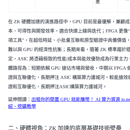
差
在 ZK 硬體加速的演進路徑中，GPU 目前是最優解，兼顧成
本、可得性與開發效率，適合快速上線與迭代；FPGA 更像
項工具”，在超低時延、小批量互聯和原型驗證中具備價值
難以與 GPU 的經濟性抗衡；長期來看，隨著 ZK 標準趨於
定，ASIC 將憑藉極致的性能/成本與能效優勢成為行業主力
體路徑為：短期依賴 GPU 搶佔市場與營收，中期以 FPGA 
證與互聯優化，長期押注 ASIC 構築算力護城河。較能搶效
證和互聯優化，長期押注ASIC構築算力護城河。
延伸閱讀：
出租你的閒置 GPU 就能賺幣！ AI 算力資源 io.ne
紹、挖礦教學
二、硬體視角：ZK 加速的底層基礎技術壁壘