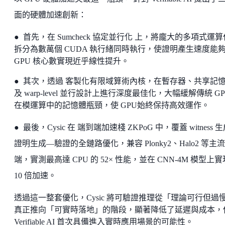
面的硬體加速創新：
● 首先，在 Sumcheck 協定並行化 上，將龐大的多項式運
拆分為數萬個 CUDA 執行緒同時執行，使證明產生速度能
GPU 核心數實現近乎線性提升。
● 其次，透過 客製化有限域算術內核，在暫存器、共享記
及 warp-level 並行設計上進行深度最佳化，大幅緩解傳統 GP
在模運算中的記憶體瓶頸，使 GPU始終保持高效運作。
● 最後，Cysic 在 端到端加速棧 ZKPoG 中，覆蓋 witness 
證明生成—驗證的全鏈路優化，兼容 Plonky2、Halo2 等主
端，實測最高達 CPU 的 52× 性能，並在 CNN-4M 模型上
10 倍加速。
透過這一整套優化，Cysic 將可驗證推理從「理論可行但過
真正推向「可實時落地」的階段，顯著降低了延遲與成本，
Verifiable AI 首次具備進入實時應用場景的可能性。