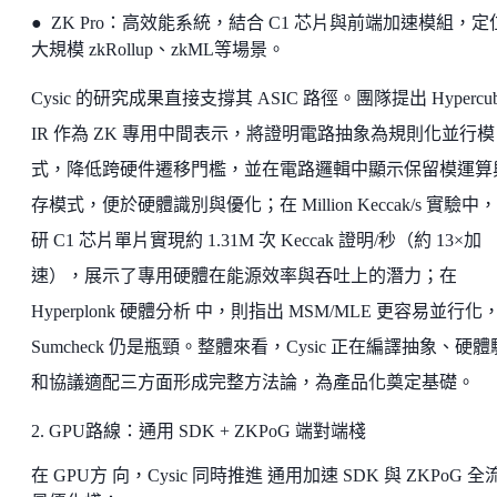
● ZK Pro：高效能系統，結合 C1 芯片與前端加速模組，定
大規模 zkRollup、zkML等場景。
Cysic 的研究成果直接支撐其 ASIC 路徑。團隊提出 Hypercub
IR 作為 ZK 專用中間表示，將證明電路抽象為規則化並行模
式，降低跨硬件遷移門檻，並在電路邏輯中顯示保留模運算
存模式，便於硬體識別與優化；在 Million Keccak/s 實驗中
研 C1 芯片單片實現約 1.31M 次 Keccak 證明/秒（約 13×加
速），展示了專用硬體在能源效率與吞吐上的潛力；在
Hyperplonk 硬體分析 中，則指出 MSM/MLE 更容易並行化
Sumcheck 仍是瓶頸。整體來看，Cysic 正在編譯抽象、硬
和協議適配三方面形成完整方法論，為產品化奠定基礎。
2. GPU路線：通用 SDK + ZKPoG 端對端棧
在 GPU方 向，Cysic 同時推進 通用加速 SDK 與 ZKPoG 全