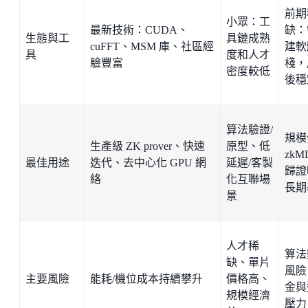
前期
小眾：工
最新技術：CUDA、
缺：
生態與工
具鏈成熟
cuFFT、MSM 庫、社區經
建軟
具
度和人才
驗豐富
棧，
密度較低
後穩
算法驗證/
規模
生產級 ZK prover、快速
原型、低
zk
最佳用途
迭代、去中心化 GPU 網
延遲/客製
歸證
絡
化互聯場
長期
景
人才稀
算法
缺、單片
風險
主要風險
能耗/機位成本持續攀升
價格高、
金與
規模經濟
壓力