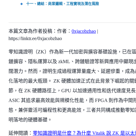
十一、總結：商業邏輯、工程實現及潛在風險
本篇文章為作者投稿：作者：
0xjacobzhao
|
https://linktr.ee/0xjacobzhao
零知識證明（ZK）作為新一代加密與擴容基礎設施，已在
鏈擴容、隱私運算以及 zkML、跨鏈驗證等新興應用中顯現
闊潛力。然而，證明生成過程運算量龐大、延遲慘重，成為
化落地的最大瓶頸。 ZK 硬體加速正式在此背景下崛起的關
節，在 ZK 硬體路徑上，GPU 以加速通用性和迭代速度見
ASIC 其追求最高效能與規模化性能，而 FPGA 則作為中間
態，兼併靈活可編程性和更高能效，三者共同構成推動零知
明落地的硬體基礎。
延伸閱讀：
零知識證明是什麼？為什麼 Vitalik 說 ZK 是以