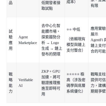
成本）
品
低開發者接
有限
取試點
去中心化智
應用實驗
⭐⭐ 中低
試
能體市場，
展示
驗
Agent
探索趨勢分
（依賴現有
AgentFi 
應
Marketplace
析 → Logo
模型與鏈上
鏈上支付
用
生成 → 鏈上
支付整合）
合的可能
發布的閉環
ZKP + GPU
戰
⭐⭐⭐⭐⭐ 極
戰略支柱
加速，將可
略
Verifiable
高（涉及密
提供可信
驗證推理推
能
AI
碼學與底層
力，建構
進至即時可
力
系統優化）
期競爭壁
用