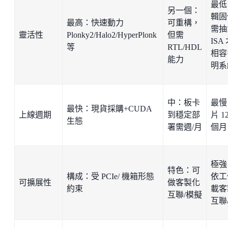
最低
另一個：
輯固
最高：快速動力
可重構，
需抽
靈活性
Plonky2/Halo2/HyperPlonk
但需
ISA
等
RTL/HDL
相容
能力
明系
中：板卡
最慢
最快：現貨採購+CUDA
上線週期
到穩定部
片 1
生態
署需週/月
個月
極強
特色：可
構成：受 PCIe/ 機箱形態
依工
可擴展性
做客製化
約束
載客
互聯/模擬
互聯