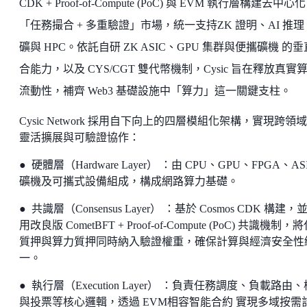
CDK + Proof-of-Compute (PoC) 與 EVM 執行層構建去中心化
「任務撮合 + 多重驗證」市場，統一支持ZK 證明、AI 推
礦與 HPC。依託自研 ZK ASIC、GPU 集群與便攜礦機 的
合能力，以及 CYS/CGT 雙代幣機制，Cysic 旨在釋放真實
流動性，補齊 Web3 基礎設施中「算力」這一關鍵支柱。
Cysic Network 採用自下向上的四層模組化架構，實現跨領
靈活擴展與可驗證協作：
● 硬體層（Hardware Layer） ：由 CPU、GPU、FPGA、AS
礦機及可攜式設備組成，構成網路算力基礎。
● 共識層（Consensus Layer） ：基於 Cosmos CDK 構建，
用改良版 CometBFT + Proof-of-Compute (PoC) 共識機制，
質押與算力質押同時納入驗證權重，確保計算與經濟安全性
一。
● 執行層（Execution Layer） ：負責任務調度、負載路由
與投票等核心邏輯，透過 EVM相容智能合約 實現多域按需