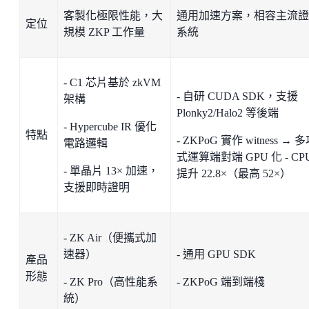
客製化極限性能，大
通用加速方案，相容主流證
定位
規模 ZKP 工作量
系統
- C1 芯片基於 zkVM
- 自研 CUDA SDK，支援
架構
Plonky2/Halo2 等後端
- Hypercube IR 優化
特點
- ZKPoG 實作 witness → 
電路邏輯
式運算端對端 GPU 化 - CP
- 單晶片 13× 加速，
提升 22.8×（最高 52×）
支援即時證明
- ZK Air（便攜式加
速器）
- 通用 GPU SDK
產品
形態
- ZK Pro（高性能系
- ZKPoG 端到端棧
統）