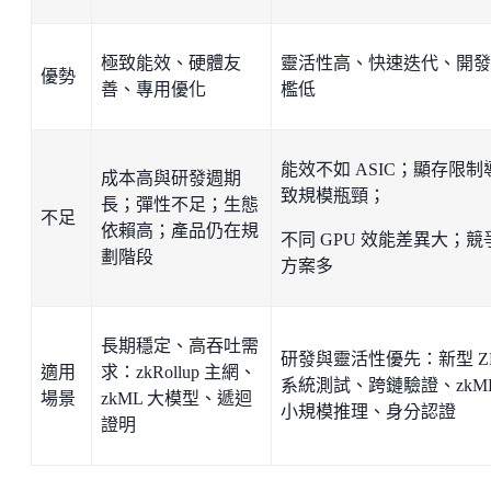
極致能效、硬體友
靈活性高、快速迭代、開發
優勢
善、專用優化
檻低
能效不如 ASIC；顯存限制
成本高與研發週期
致規模瓶頸；
長；彈性不足；生態
不足
依賴高；產品仍在規
不同 GPU 效能差異大；競
劃階段
方案多
長期穩定、高吞吐需
研發與靈活性優先：新型 Z
適用
求：zkRollup 主網、
系統測試、跨鏈驗證、zkM
場景
zkML 大模型、遞迴
小規模推理、身分認證
證明