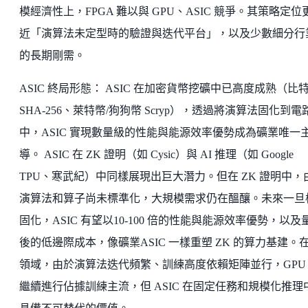
模經濟性上，FPGA 難以與 GPU、ASIC 競爭。其策略定位
近「演算法未定型時的驗證與迭代平台」，以及少數細分行
的長期剛需。
ASIC 終局形態： ASIC 在加密貨幣挖礦中已高度成熟（比
SHA-256、萊特幣/狗狗幣 Scryp），透過將演算法固化到電
中，ASIC 實現數量級的性能與能源效率優勢成為礦業唯一
導。 ASIC 在 ZK 證明（如 Cysic）與 AI 推理（如 Google
TPU、寒武紀）中同樣展現出巨大潛力。但在 ZK 證明中，
演算法和算子尚未標準化，大規模需求仍在醞釀。未來一旦
固化，ASIC 有望以10-100 倍的性能與能源效率優勢，以及
後的低邊際成本，像礦業ASIC 一樣重塑 ZK 的算力基建。在 
領域，由於演算法迭代頻繁、訓練高度依賴矩陣並行，GPU
繼續進行佔據訓練主流，但 ASIC 在固定任務和規模化推理