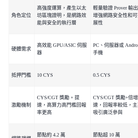
高強度運算，產生以太
輕量驗證 Prover 輸
角色定位
坊區塊證明，是網路效
增強網路安全性和可
能與安全的執行層
展性
高效能 GPU/ASIC 伺服
PC、伺服器或 Andro
硬體需求
器
手機
抵押門檻
10 CYS
0.5 CYS
CYS/CGT 獎勵 + 提
CYS/CGT 獎勵+倍
激勵機制
速，高算力高門檻回報
速，回報率較低，主
率更高
吸引廣泛參與
節點約 4.2 萬
節點超 10 萬