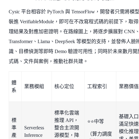
Cysic 平台相容於 PyTorch 與 TensorFlow，開發者只需將模
裝進 VerifiableModule，即可在不改寫程式碼的前提下，取
理結果及對應加密證明。在路線圖上，將逐步擴展對 CNN
Transformer、Llama、DeepSeek 等模型的支持，並發佈人臉
識、目標偵測等即時 Demo 驗證可用性；同時於未來數月開
式碼、文件與案例，推動社群共建。
體
業務模組
核心定位
工程索引
業務價值
系
標準化雲端
基礎入口
標
推理 API，
⭐⭐中等
滿足快速
準
Serverless
整合主流開
模化推理
（算力調度
產
Inference
源模型，降
求，差異