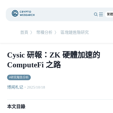
首頁
〉
幣種分析
〉
區塊鏈進階研究
Cysic 研報：ZK 硬體加速的
ComputeFi 之路
#
研究報告分析
博闻札记
・
2025/10/18
本文目錄