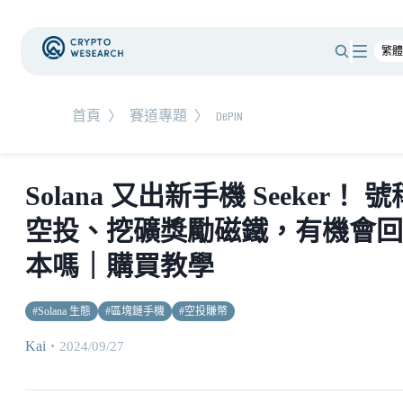
首頁
〉
賽道專題
〉
DePIN
Solana 又出新手機 Seeker！ 號
空投、挖礦獎勵磁鐵，有機會回
本嗎｜購買教學
#
Solana 生態
#
區塊鏈手機
#
空投賺幣
Kai
・
2024/09/27