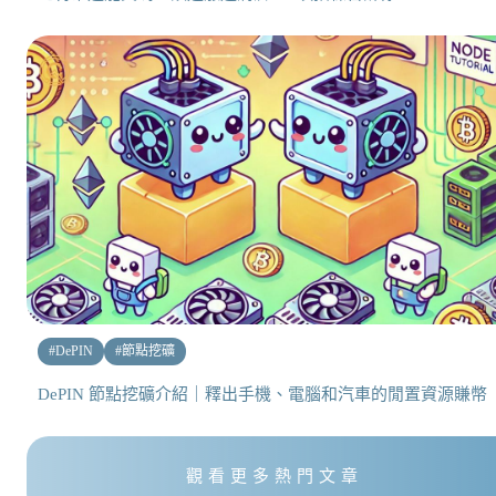
#
DePIN
#
節點挖礦
DePIN 節點挖礦介紹｜釋出手機、電腦和汽車的閒置資源賺幣
觀看更多熱門文章