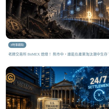
#
時事觀點
老牌交易所 BitMEX 熄燈！ 熊市中，誰能在產業淘汰潮中生存