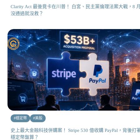
Clarity Act 最後竟卡在川普！ 白宮、民主黨倫理法案大戰，8 
沒通過就沒救？
#
穩定幣
#
美股
史上最大金融科技併購案！ Stripe 530 億收購 PayPal，背後打
穩定幣盤算？