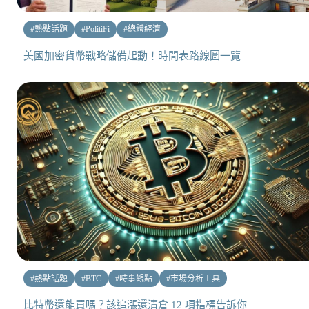
#
熱點話題
#
PolitiFi
#
總體經濟
美國加密貨幣戰略儲備起動！時間表路線圖一覽
#
熱點話題
#
BTC
#
時事觀點
#
市場分析工具
比特幣還能買嗎？該追漲還清倉 12 項指標告訴你