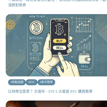
漲跌對照表
#
熱點話題
#
BTC
#
新手教學
比特幣怎麼買？ 交易所、ETF 6 大管道 BTC 購買教學