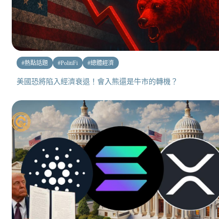
#
熱點話題
#
PolitiFi
#
總體經濟
美國恐將陷入經濟衰退！會入熊還是牛市的轉機？