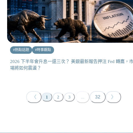
#
熱點話題
#
時事觀點
2026 下半年會升息一還三次？ 美銀最新報告押注 Fed 轉鷹，
場將如何震盪？
〈
...
32
〉
1
2
3