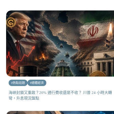
#
熱點話題
#
總體經濟
海峽封鎖又重啟？20% 通行費收還是不收？ 川普 24 小時大轉
彎，升息現況盤點