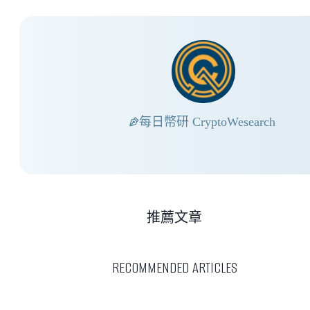
每日幣研 CryptoWesearch
推薦文章
RECOMMENDED ARTICLES