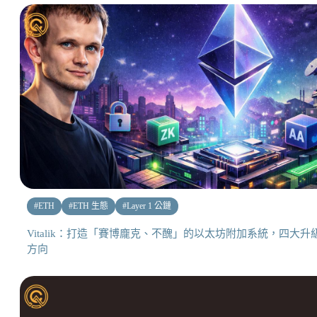
#
ETH
#
ETH 生態
#
Layer 1 公鏈
Vitalik：打造「賽博龐克、不醜」的以太坊附加系統，四大升
方向