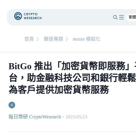
首頁
〉
賽道專題
〉
Modular 模組化
BitGo 推出「加密貨幣即服務」
台，助金融科技公司和銀行輕鬆
為客戶提供加密貨幣服務
#
每日幣研 CryptoWesearch
・
2025/05/23