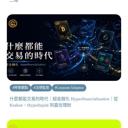
三雄
#
時事觀點
#
法律監管
#
Corporate Adoption
什麼都能交易的時代｜超金融化 Hyperfinancialization｜從
Kraken、Hyperliquid 到嘉信理財