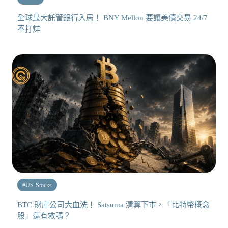
全球最大託管銀行入局！ BNY Mellon 要讓美債交易 24/7
不打烊
#
US-Stocks
BTC 財庫公司大血洗！ Satsuma 清算下市，「比特幣概念
股」還有救嗎？