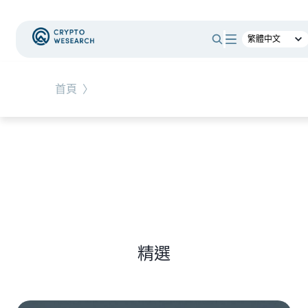
#
時事觀點
首頁
〉
NEW EVENT
最新活動
NEW ARTICLES
老牌交易所 BitMEX 熄燈！ 熊市中，誰能在產業淘
汰潮中生存？
精選