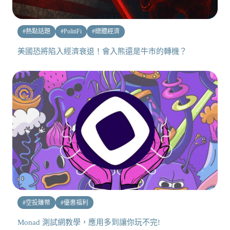
#
熱點話題
#
PolitiFi
#
總體經濟
美國恐將陷入經濟衰退！會入熊還是牛市的轉機？
#
空投賺幣
#
優惠福利
Monad 測試網教學，應用多到讓你玩不完!