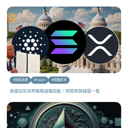
#
熱點話題
#
PolitiFi
#
總體經濟
美國加密貨幣戰略儲備起動！時間表路線圖一覽