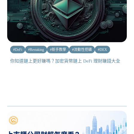
#
DeFi
#
Restaking
#
新手教學
#
流動性挖礦
#
DEX
你知道鏈上更好賺嗎？加密貨幣鏈上 DeFi 理財賺錢大全