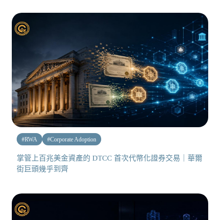
#
RWA
#
Corporate Adoption
掌管上百兆美金資產的 DTCC 首次代幣化證券交易｜華爾
街巨頭幾乎到齊