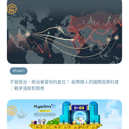
#
PolitiFi
不管政治，政治會管你的倉位！ 給幣圈人的國際局勢科普
｜戰爭漲跌對照表