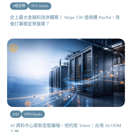
#
穩定幣
#
US-Stocks
史上最大金融科技併購案！ Stripe 530 億收購 PayPal，背
後打著穩定幣盤算？
#
AI
#
TW-Stocks
AI 資料中心是新型態礦場，挖的是 Token｜台灣 AI ODM