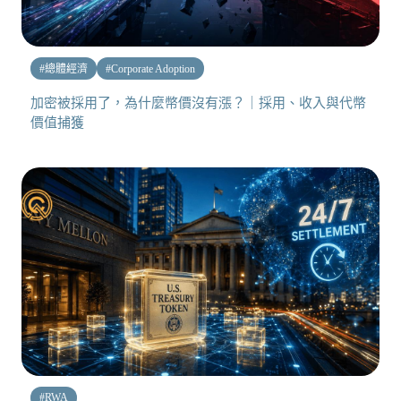
#
總體經濟
#
Corporate Adoption
加密被採用了，為什麼幣價沒有漲？｜採用、收入與代幣
價值捕獲
#
RWA