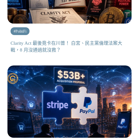
#
PolitiFi
Clarity Act 最後竟卡在川普！ 白宮、民主黨倫理法案大
戰，8 月沒通過就沒救？