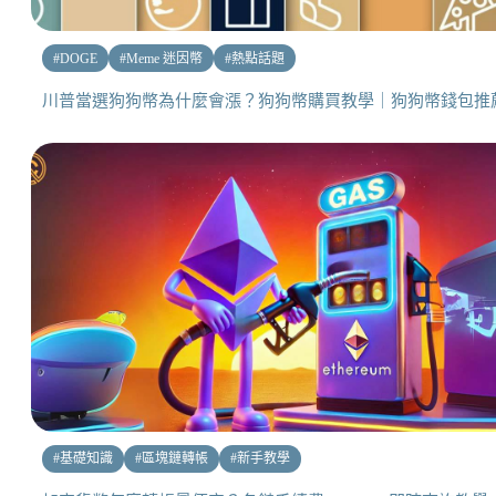
#
DOGE
#
Meme 迷因幣
#
熱點話題
川普當選狗狗幣為什麼會漲？狗狗幣購買教學｜狗狗幣錢包推
#
基礎知識
#
區塊鏈轉帳
#
新手教學