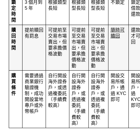
鎖
3 個月到 
根據類型
根據類
根據類
不鎖定
鎖
定
5 年
長短
型長短
型長短
借
時
還
間
贖
提前贖回
可提前至
可提前
可提前
隨時可
還
回
有罰息
交易市場
至交易
至交易
贖回
才
時
賣出，但
市場賣
市場賣
回
間
要承擔價
出，但
出，但
格波動
要承擔
要承擔
價格波
價格波
動
動
購
需要通過
自行開設
自行開
自行開
開設交
開
買
商業銀行
海外證券
設海外
設海外
易所帳
易
條
驗證機
戶，或透
證券
證券
戶，通
戶
件
制，成功
過複委託
戶，或
戶，或
過 KYC 
過 
開設當地
（手續費
透過複
透過複
即可
KYC
專戶或外
較高）
委託
委託
即
幣帳戶
（手續
（手續
費較
費較
高）
高）