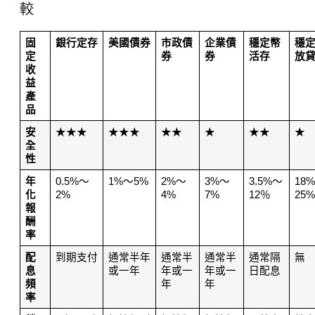
較
固
銀行定存
美國債券
市政債
企業債
穩定幣
穩
定
券
券
活存
放
收
益
產
品
安
★★★
★★★
★★
★
★★
★
全
性
年
0.5%～
1%～5%
2%～
3%～
3.5%～
18
化
2%
4%
7%
12％
25%
報
酬
率
配
到期支付
通常半年
通常半
通常半
通常隔
無
息
或一年
年或一
年或一
日配息
頻
年
年
率