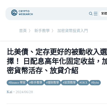
首頁
〉
新手教學
〉
加密貨幣投資入門
比美債、定存更好的被動收入選
擇！ 日配息高年化固定收益，
密貨幣活存、放貸介紹
#
Binance 幣安
#
新手教學
#
理財教學
#
放貸教學
#
OKX
#
Bybit
Kai
・
2024/06/28