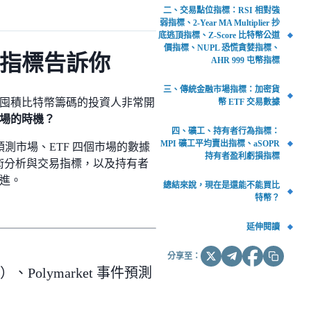
二、交易點位指標：RSI 相對強
弱指標、2-Year MA Multiplier 抄
底逃頂指標、Z-Score 比特幣公道
價指標、NUPL 恐慌貪婪指標、
項指標告訴你
AHR 999 屯幣指標
三、傳統金融市場指標：加密貨
默囤積比特幣籌碼的投資人非常開
幣 ETF 交易數據
場的時機？
四、礦工、持有者行為指標：
MPI 礦工平均賣出指標、aSOPR
測市場、ETF 四個市場的數據
持有者盈利虧損指標
99 多種技術分析與交易指標，以及持有者
進。
總結來說，現在是還能不能買比
特幣？
延伸閱讀
分享至：
Polymarket 事件預測