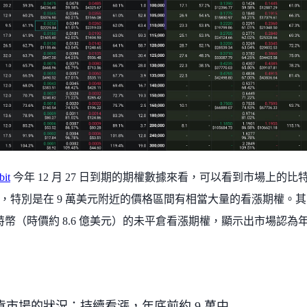
bit
今年 12 月 27 日到期的期權數據來看，可以看到市場上的
，特別是在 9 萬美元附近的價格區間有相當大量的看漲期權。其中
 顆比特幣（時價約 8.6 億美元）的未平倉看漲期權，顯示出市場
貨市場的狀況：持續看漲，年底前約 9 萬中