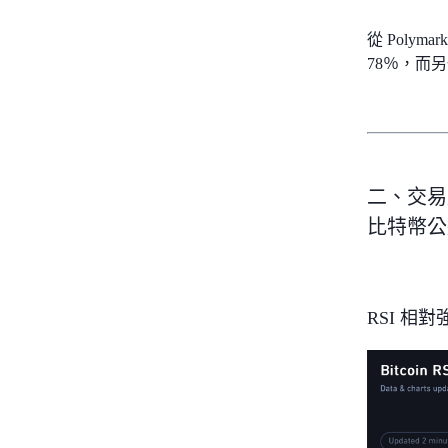
從 Poly
78％，而另
二、交易點
比特幣公
RSI 相