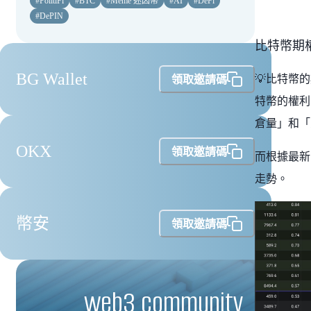
#
PolitiFi
#
BTC
#
Meme 迷因幣
#
AI
#
DeFi
#
DePIN
比特幣期權
BG Wallet
💡比特幣
領取邀請碼
特幣的權利
倉量」和「
OKX
領取邀請碼
而根據最新
走勢。
幣安
領取邀請碼
web3 community