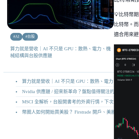
💡比特幣
比特幣。而
適合用來避
#
AI
#
台股
算力就是營收｜AI 不只是 GPU：散熱、電力、機
械結構與台股供應鏈
算力就是營收｜AI 不只是 GPU：散熱、電力、機械結構與台股供應鏈
Nvidia 供應鏈 / 迎來新革命？盤點值得關注的二十家供應鏈企業
MSCI 全解析，台股開書考的外資行情，下次調整你準備好了嗎？
幣圈人如何開始買美股？ Firstrade 開戶、美股交易機制完整教學