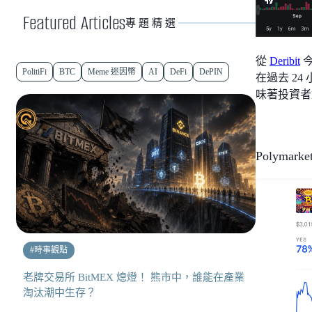
Featured Articles
專題精選
從
Deribit
今
PolitiFi
BTC
Meme 迷因幣
AI
DeFi
DePIN
在過去 2
味著投資者
Polyma
#
時事觀點
老牌交易所 BitMEX 熄燈！ 熊市中，誰能在產業
淘汰潮中生存？