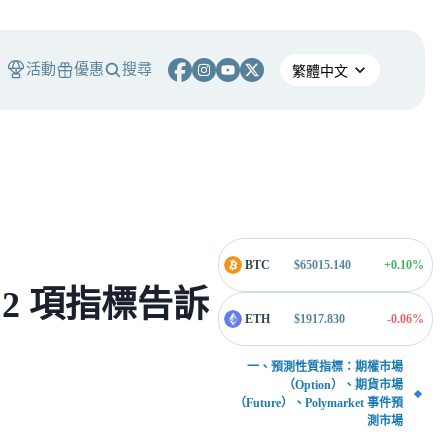
活動
優惠
搜尋
BTC
$
65015.140
+0.10
%
2 項指標告訴
ETH
$
1917.830
-0.06
%
一、預測性質指標：期權市場
（Option）、期貨市場
（Future）、Polymarket 事件預
測市場