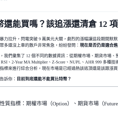
幣還能買嗎？該追漲還清倉 12 
暴力拉升，閃電突破 9 萬美元大關，劇烈的漲幅讓這段期間默
眾多還沒上車的散戶非常焦急，紛紛發問：
現在是否仍是適合進
，我們彙集了 12 個不同的數據資訊：從期權市場、期貨市場、預
SI、2-Year MA Multiplier、Z-Score、NUPL、AHR 9
指標來進行綜合分析，現在市場是已經過熱該逃頂還是該跟漲買
告訴你：
目前到底還能不能買比特幣？
質指標：期權市場（Option）、期貨市場（Future）、