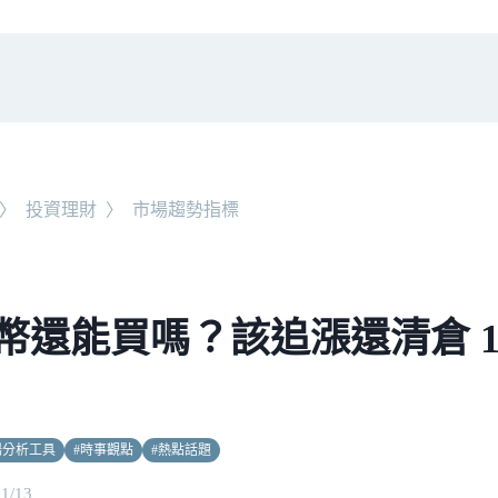
〉
投資理財
〉
市場趨勢指標
幣還能買嗎？該追漲還清倉 1
場分析工具
#
時事觀點
#
熱點話題
11/13