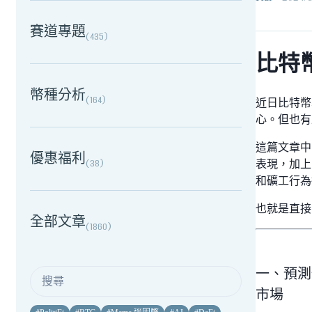
賽道專題
(
435
)
比特
幣種分析
(
164
)
近日比特幣
心。但也有
這篇文章中
優惠福利
(
38
)
表現，加上 R
和礦工行為
也就是直接
全部文章
(
1860
)
一、預測性
市場