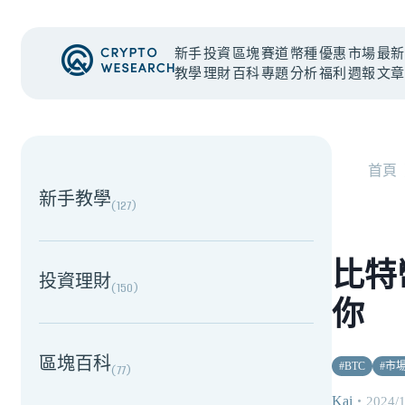
新手
投資
區塊
賽道
幣種
優惠
市場
最新
教學
理財
百科
專題
分析
福利
週報
文章
NEW EVENT
最新活動
首頁
新手教學
(
127
)
比特
投資理財
(
150
)
你
區塊百科
#
BTC
#
市
(
77
)
Kai
・
2024/