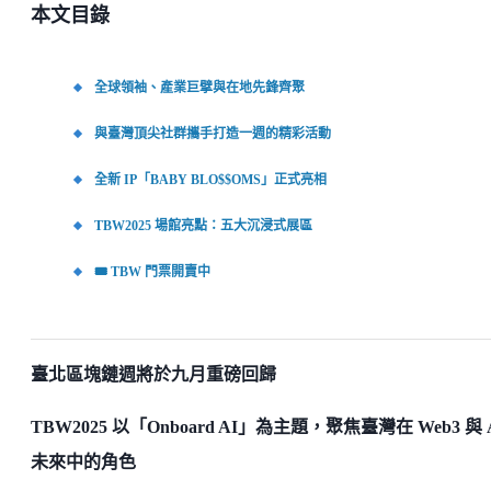
本文目錄
全球領袖、產業巨擘與在地先鋒齊聚
與臺灣頂尖社群攜手打造一週的精彩活動
全新 IP「BABY BLO$$OMS」正式亮相
TBW2025 場館亮點：五大沉浸式展區
🎟️ TBW 門票開賣中
臺北區塊鏈週將於九月重磅回歸
TBW2025 以「Onboard AI」為主題，聚焦臺灣在 Web3 與 
未來中的角色