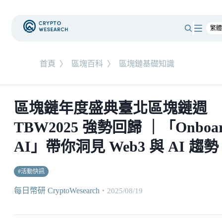
首頁
〉
區塊百科
〉
區塊鏈基礎知識
區塊鏈年度盛典臺北區塊鏈週
TBW2025 強勢回歸 ｜「Onboa
AI」帶你洞見 Web3 與 AI 趨勢
#
活動快訊
每日幣研 CryptoWesearch
・
2025/08/19