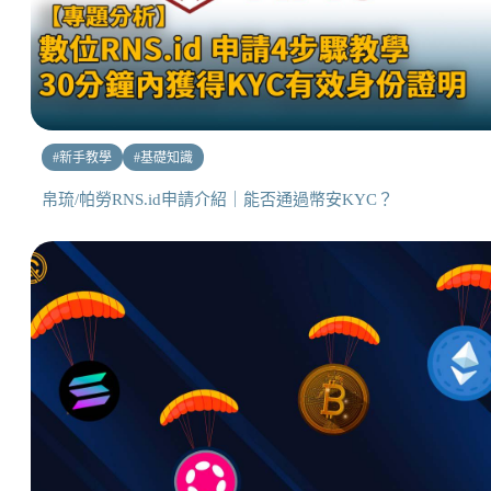
#
新手教學
#
基礎知識
帛琉/帕勞RNS.id申請介紹｜能否通過幣安KYC？