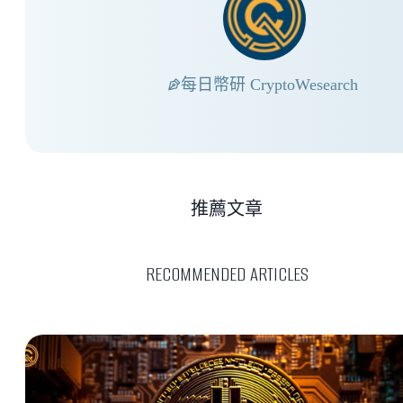
每日幣研 CryptoWesearch
推薦文章
RECOMMENDED ARTICLES