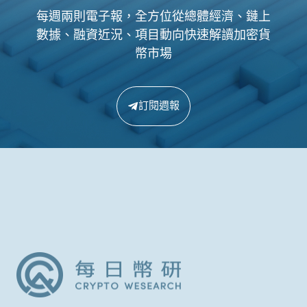
每週兩則電子報，全方位從總體經濟、鏈上
數據、融資近況、項目動向快速解讀加密貨
幣市場
訂閱週報