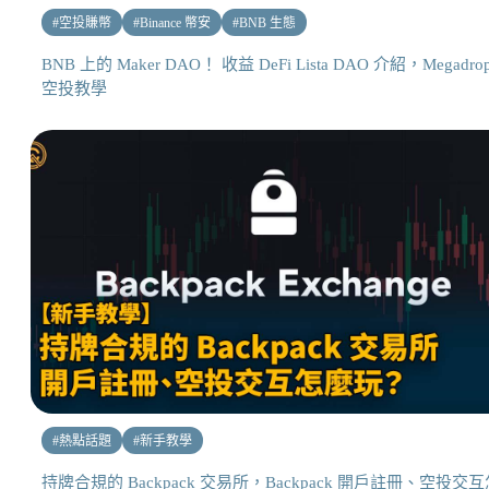
#
空投賺幣
#
Binance 幣安
#
BNB 生態
BNB 上的 Maker DAO！ 收益 DeFi Lista DAO 介紹，Megadro
空投教學
#
熱點話題
#
新手教學
持牌合規的 Backpack 交易所，Backpack 開戶註冊、空投交互