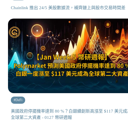
Chainlink 推出 24/5 美股數據流，補齊鏈上與股市交易時間差
#
DeFi
美國政府停擺機率達到 80 %？白銀續創新高漲至 $117 美元成
全球第二大資產 - 0127 幣研週報