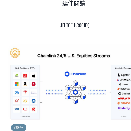
延伸閱讀
Further Reading
#
RWA