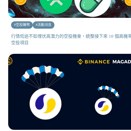
#
空投賺幣
#
活動消息
行情低迷不如埋伏高潛力的空投機會，統整接下來 10 個高機
空投項目