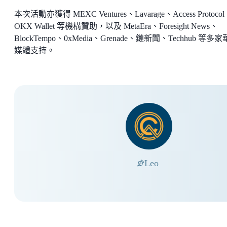
本次活動亦獲得 MEXC Ventures、Lavarage、Access Protoco
OKX Wallet 等機構贊助，以及 MetaEra、Foresight News、
BlockTempo、0xMedia、Grenade、鏈新聞、Techhub 等多
媒體支持。
Leo