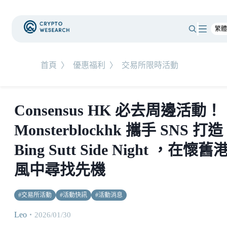
首頁
〉
優惠福利
〉
交易所限時活動
Consensus HK 必去周邊活動！
Monsterblockhk 攜手 SNS 打造
Bing Sutt Side Night ，在懷舊
風中尋找先機
#
交易所活動
#
活動快訊
#
活動消息
Leo
・
2026/01/30