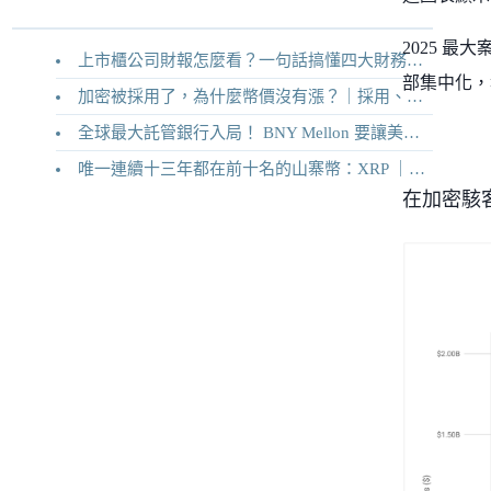
2025 最
上市櫃公司財報怎麼看？一句話搞懂四大財務報表
部集中化，
加密被採用了，為什麼幣價沒有漲？｜採用、收入與代幣價值捕獲
全球最大託管銀行入局！ BNY Mellon 要讓美債交易 24/7 不打烊
唯一連續十三年都在前十名的山寨幣：XRP ｜Ripple 2026 介紹
在加密駭