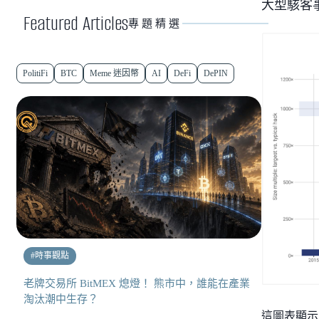
大型駭客
Featured Articles
專題精選
PolitiFi
BTC
Meme 迷因幣
AI
DeFi
DePIN
#
時事觀點
老牌交易所 BitMEX 熄燈！ 熊市中，誰能在產業
淘汰潮中生存？
這圖表顯示