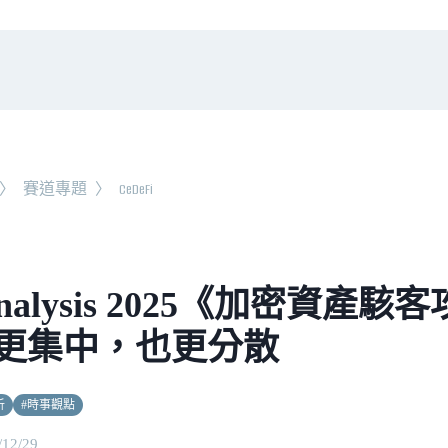
〉
賽道專題
〉
CeDeFi
inalysis 2025《加密資產
更集中，也更分散
析
#
時事觀點
/12/29