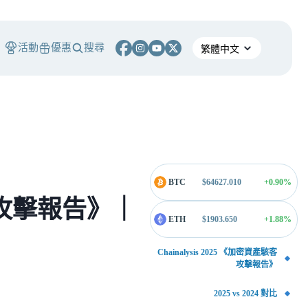
活動
優惠
搜尋
BTC
$
64627.010
+0.90
%
駭客攻擊報告》｜
ETH
$
1903.650
+1.88
%
Chainalysis 2025 《加密資產駭客
攻擊報告》
2025 vs 2024 對比