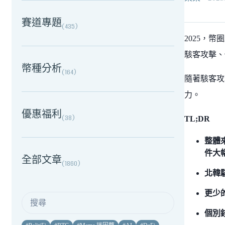
賽道專題
(
435
)
2025，
駭客攻擊、
幣種分析
(
164
)
隨著駭客攻
力。
優惠福利
(
38
)
TL;DR
整體
件大
全部文章
(
1860
)
北韓駭
更少
個別