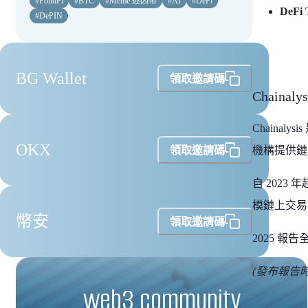
#
PolitiFi
#
BTC
#
Meme 迷因幣
#
AI
#
DeFi
De
#
DePIN
BG Wallet
領取邀請碼
Chaina
Chain
OKX
領取邀請碼
機構提供鏈
自 2023 
模鏈上交易
幣安
領取邀請碼
2025 報
(發布報告時
web3 community