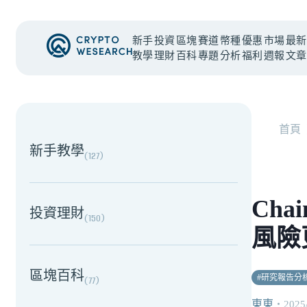
新手
投資
區塊
賽道
幣種
優惠
市場
最新
教學
理財
百科
專題
分析
福利
週報
文章
NEW EVENT
最新活動
首頁
新手教學
(
127
)
Cha
投資理財
(
150
)
風險
區塊百科
#
研究報告分
(
77
)
東東
・
2025