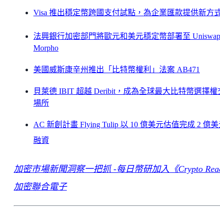
Visa 推出穩定幣跨國支付試點，為企業匯款提供新方
法興銀行加密部門將歐元和美元穩定幣部署至 Uniswap
Morpho
美國威斯康辛州推出「比特幣權利」法案 AB471
貝萊德 IBIT 超越 Deribit，成為全球最大比特幣選擇
場所
AC 新創計畫 Flying Tulip 以 10 億美元估值完成 2 億
融資
加密市場新聞洞察一把抓 -每日幣研加入《Crypto Rea
加密聯合電子