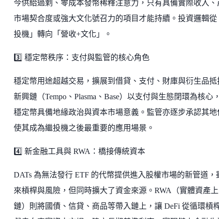
今供給過剩、零成本發幣稀釋注意力，只有具備實際收入、
市場契合度或強大文化號召力的項目才能持續。投資邏輯從
投機」轉向「營收+文化」。
3️⃣ 穩定幣秩序：支付與監管的核心角色
穩定幣用途超越交易，擴展到借貸、支付、財庫與衍生品抵
新興鏈（Tempo、Plasma、Base）以支付與生態閉環為核心
穩定幣具備地緣政治與資本市場意義。監管亦逐步承認其地
使其成為繼投機之後最重要的應用場景。
4️⃣ 新金融工具與 RWA：橋接傳統資本
DATs 為無法發行 ETF 的代幣提供進入股權市場的新管道，
來槓桿與風險，但同時擴大了資金來源。RWA（實體資產上
鏈）則將國債、信貸、商品等帶入鏈上，讓 DeFi 從循環槓