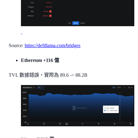
Source:
https://defillama.com/bridges
Ethereum +116 億
TVL 數據錯誤，實際為 89.6 -> 88.2B