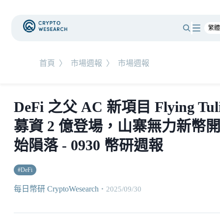
首頁
〉
市場週報
〉
市場週報
DeFi 之父 AC 新項目 Flying Tul
募資 2 億登場，山寨無力新幣
始隕落 - 0930 幣研週報
#
DeFi
每日幣研 CryptoWesearch
・
2025/09/30