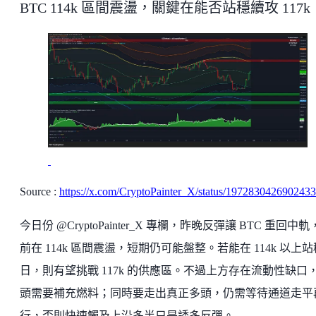
BTC 114k 區間震盪，關鍵在能否站穩續攻 117k
Source :
https://x.com/CryptoPainter_X/status/197283042690243
今日份 @CryptoPainter_X 專欄，昨晚反彈讓 BTC 重回中
前在 114k 區間震盪，短期仍可能盤整。若能在 114k 以上
日，則有望挑戰 117k 的供應區。不過上方存在流動性缺口
頭需要補充燃料；同時要走出真正多頭，仍需等待通道走平
行，否則快速觸及上沿多半只是誘多反彈。