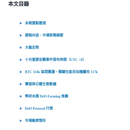
本文目錄
本期重點整理
週報內容、市場新聞摘要
大盤走勢
十月重要宏觀事件發布時間（UTC +8）
BTC 114k 區間震盪，關鍵在能否站穩續攻 117k
賽道與公鏈生態數據
幣研本週 DeFi Farming 推薦
DeFi Protocol 行情
市場融資情形