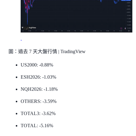
圖：過去 7 天大盤行情 | TradingView
US2000: -0.88%
ESH2026: -1.03%
NQH2026: -1.18%
OTHERS: -3.59%
TOTAL3: -3.62%
TOTAL: -5.16%