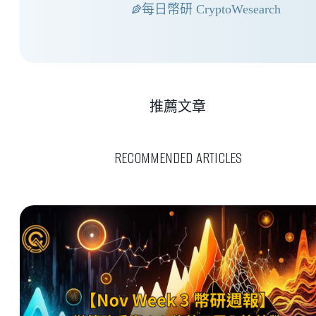
每日幣研 CryptoWesearch
推薦文章
RECOMMENDED ARTICLES