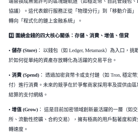
端替換成無需許可的區塊鏈軌道（如穩定幣、自託管錢包、De
協議）。這代表銀行服務正從「物理分行」到「移動介面」
轉向「程式化的鏈上金融系統」。
2️⃣ 圍繞金錢的四大核心關係：存儲、消費、增值、借貸
•
儲存 (Store)
： 以錢包（如 Ledger, Metamask）為入口，挑
於如何從單純的資產存放轉化為活躍的交易平台。
•
消費 (Spend)
： 透過加密貨幣卡或支付鏈（如 Tron, 穩定
付）進行消費。未來的競爭在於爭奪商家採用率及提供由區
結算的支付網絡。
•
增值 (Grow)
： 這是目前加密領域創新最活躍的一層（如交
所、流動性挖礦、合約交易），擁有極高的用戶黏著度和資
轉速度。