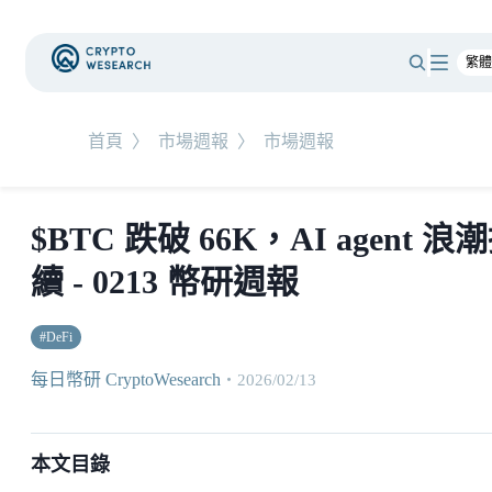
首頁
〉
市場週報
〉
市場週報
$BTC 跌破 66K，AI agent 浪
續 - 0213 幣研週報
#
DeFi
每日幣研 CryptoWesearch
・
2026/02/13
本文目錄