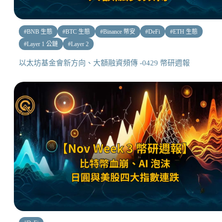
#
BNB 生態
#
BTC 生態
#
Binance 幣安
#
DeFi
#
ETH 生態
#
Layer 1 公鏈
#
Layer 2
以太坊基金會新方向、大額融資頻傳 -0429 幣研週報