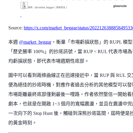
Source:
https://x.com/market_beggar/status/202212638885849533
本週
@market_beggar
，衡量「市場虧損狀態」的 RUPL 模
「歷史勝率 100%」的抄底訊號，當 RUP < RUL 代表市場
均虧損狀態，即代表市場週期性底部。
圖中可以看到兩條曲線正在迅速接近中，當 RUP 與 RUL 交
便為絕佳的抄底時機，對應作者過去分析的其他模型可以發
市場距離最終底部僅剩最後一哩路，作者依然堅信一開始看
劇本，也就是在開啟 1~3 個月的寬幅震盪，並且在震盪中完
一次向下的 Stop Hunt 後，觸碰到深熊抄底區間，屆時便是
的黃金時刻。