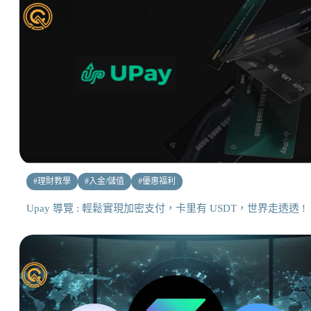
#
理財教學
#
入金/儲值
#
優惠福利
Upay 導覽 : 輕鬆實現加密支付，卡里有 USDT，世界走透透 !