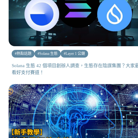
#
熱點話題
#
Solana 生態
#
Layer 1 公鏈
Solana 生態 42 個項目創辦人調查，生態存在陰謀集團？大家
看好支付賽道！