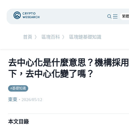
首頁
〉
區塊百科
〉
區塊鏈基礎知識
去中心化是什麼意思？機構採用
下，去中心化變了嗎？
#
基礎知識
東東
・
2026/05/12
本文目錄