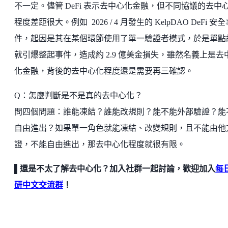
不一定。儘管 DeFi 表示去中心化金融，但不同協議的去中
程度差距很大。例如 2026 / 4 月發生的 KelpDAO DeFi 安
件，起因是其在某個環節使用了單一驗證者模式，於是單點
就引爆整起事件，造成約 2.9 億美金損失，雖然名義上是去
化金融，背後的去中心化程度還是需要再三確認。
Q：怎麼判斷是不是真的去中心化？
問四個問題：誰能凍結？誰能改規則？能不能外部驗證？能
自由進出？如果單一角色就能凍結、改變規則，且不能由他
證，不能自由進出，那去中心化程度就很有限。
▌還是不太了解去中心化？加入社群一起討論，歡迎加入
每
研中文交流群
！