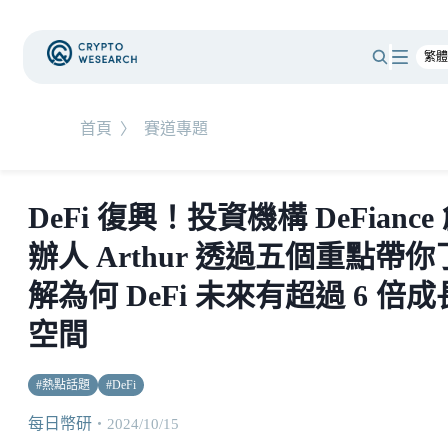
首頁
〉
賽道專題
DeFi 復興！投資機構 DeFiance
辦人 Arthur 透過五個重點帶你
解為何 DeFi 未來有超過 6 倍成
空間
#
熱點話題
#
DeFi
每日幣研
・
2024/10/15