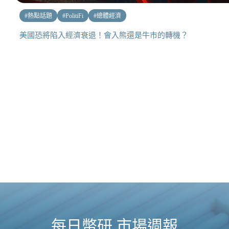
#
熱點話題
#
PolitiFi
#
總體經濟
美國恐將陷入經濟衰退！會入熊還是牛市的轉機？
每日幣研 市場週報