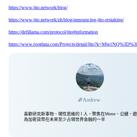
https://www.jito.network/blog/
https://www.jito.network/zh/blog/announcing-jito-restaking/
https://defillama.com/protocol/jito#information
https://www.rootdata.com/Projects/detail/Jito?k=Mjg1NQ%3D%
Andrew
喜歡研究新事物、理性思維的 I 人，聚焦在Meme、公鏈、
為加密貨幣在未來至少占領世界金融的一半