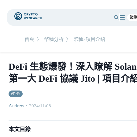
首頁
〉
幣種分析
〉
幣種/項目介紹
DeFi 生態爆發！深入瞭解 Solan
第一大 DeFi 協議 Jito | 項目介
#
DeFi
Andrew
・
2024/11/08
本文目錄