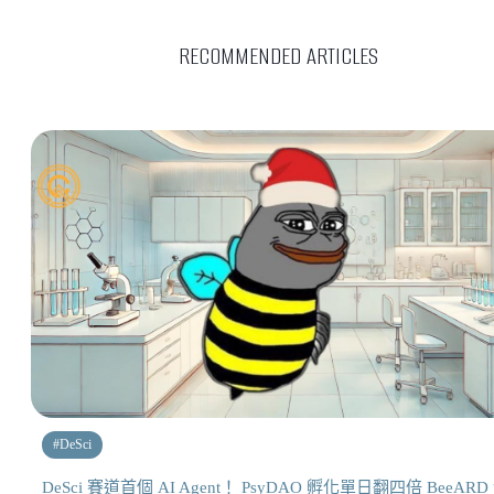
RECOMMENDED ARTICLES
#
DeSci
DeSci 賽道首個 AI Agent！ PsyDAO 孵化單日翻四倍 BeeARD