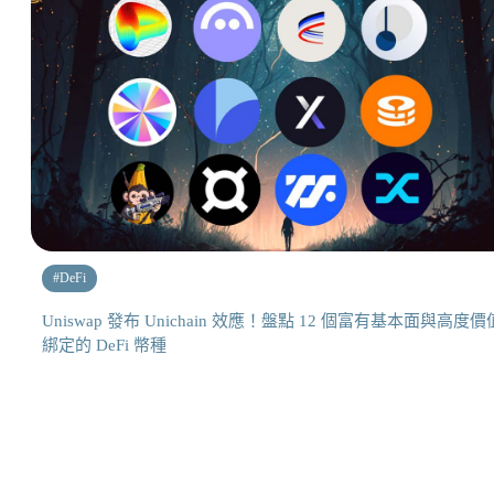
#
DeFi
Uniswap 發布 Unichain 效應！盤點 12 個富有基本面與高度價
綁定的 DeFi 幣種