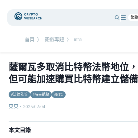
首頁
〉
賽道專題
〉
BTCFi
薩爾瓦多取消比特幣法幣地位，
但可能加速購買比特幣建立儲備
#
法律監管
#
時事觀點
#
BTC
東東
・
2025/02/04
本文目錄