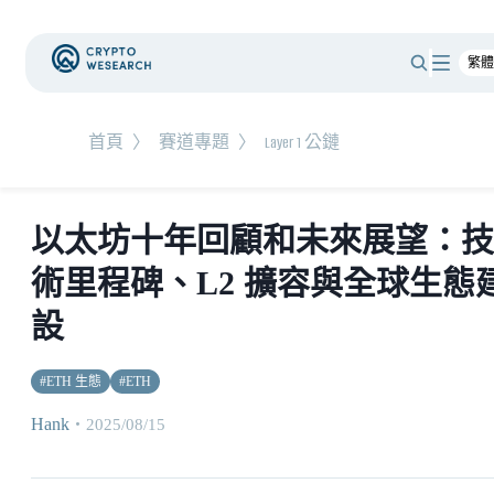
首頁
〉
賽道專題
〉
Layer 1 公鏈
以太坊十年回顧和未來展望：技
術里程碑、L2 擴容與全球生態
設
#
ETH 生態
#
ETH
Hank
・
2025/08/15